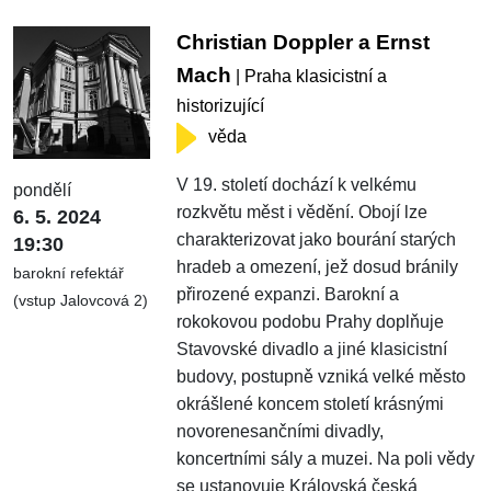
Christian Doppler a Ernst
Mach
| Praha klasicistní a
historizující
věda
V 19. století dochází k velkému
pondělí
rozkvětu měst i vědění. Obojí lze
6. 5. 2024
charakterizovat jako bourání starých
19:30
hradeb a omezení, jež dosud bránily
barokní refektář
přirozené expanzi. Barokní a
(vstup Jalovcová 2)
rokokovou podobu Prahy doplňuje
Stavovské divadlo a jiné klasicistní
budovy, postupně vzniká velké město
okrášlené koncem století krásnými
novorenesančními divadly,
koncertními sály a muzei. Na poli vědy
se ustanovuje Královská česká