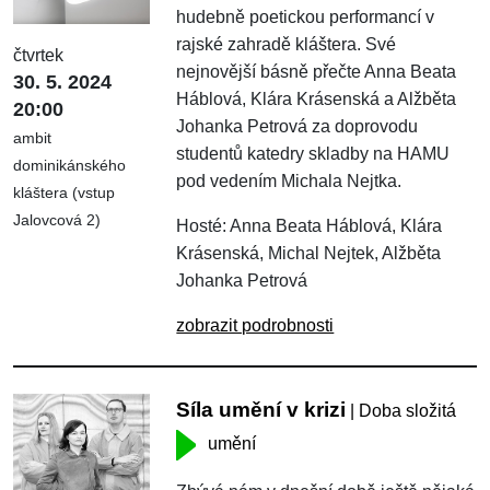
hudebně poetickou performancí v
rajské zahradě kláštera. Své
čtvrtek
nejnovější básně přečte Anna Beata
30. 5. 2024
Háblová, Klára Krásenská a Alžběta
20:00
Johanka Petrová za doprovodu
ambit
studentů katedry skladby na HAMU
dominikánského
pod vedením Michala Nejtka.
kláštera (vstup
Jalovcová 2)
Hosté: Anna Beata Háblová, Klára
Krásenská, Michal Nejtek, Alžběta
Johanka Petrová
zobrazit podrobnosti
Síla umění v krizi
| Doba složitá
umění