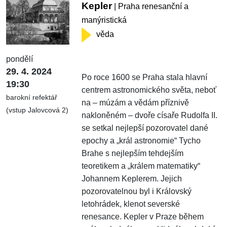
Kepler
| Praha renesanční a
manýristická
věda
pondělí
29. 4. 2024
Po roce 1600 se Praha stala hlavní
19:30
centrem astronomického světa, neboť
barokní refektář
na – múzám a vědám příznivě
(vstup Jalovcová 2)
nakloněném – dvoře císaře Rudolfa II.
se setkal nejlepší pozorovatel dané
epochy a „král astronomie“ Tycho
Brahe s nejlepším tehdejším
teoretikem a „králem matematiky“
Johannem Keplerem. Jejich
pozorovatelnou byl i Královský
letohrádek, klenot severské
renesance. Kepler v Praze během