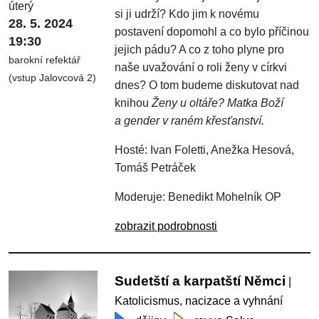
úterý
si ji udrží? Kdo jim k novému
28. 5. 2024
postavení dopomohl a co bylo příčinou
19:30
jejich pádu? A co z toho plyne pro
barokní refektář
naše uvažování o roli ženy v církvi
(vstup Jalovcová 2)
dnes? O tom budeme diskutovat nad
knihou
Ženy u oltáře? Matka Boží
a gender v raném křesťanství.
Hosté: Ivan Foletti, Anežka Hesová,
Tomáš Petráček
Moderuje: Benedikt Mohelník OP
zobrazit podrobnosti
Sudetští a karpatští Němci
|
Katolicismus, nacizace a vyhnání