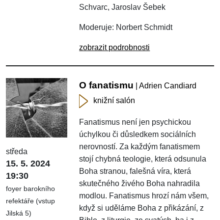
Schvarc, Jaroslav Šebek
Moderuje: Norbert Schmidt
zobrazit podrobnosti
O fanatismu
| Adrien Candiard
knižní salón
Fanatismus není jen psychickou
úchylkou či důsledkem sociálních
nerovností. Za každým fanatismem
středa
stojí chybná teologie, která odsunula
15. 5. 2024
Boha stranou, falešná víra, která
19:30
skutečného živého Boha nahradila
foyer barokního
modlou. Fanatismus hrozí nám všem,
refektáře (vstup
když si uděláme Boha z přikázání, z
Jilská 5)