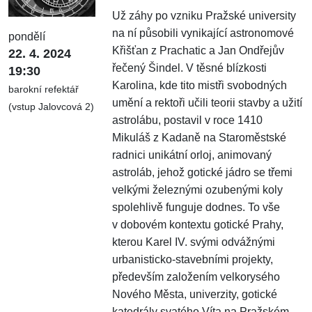
Už záhy po vzniku Pražské university
na ní působili vynikající astronomové
pondělí
Křišťan z Prachatic a Jan Ondřejův
22. 4. 2024
řečený Šindel. V těsné blízkosti
19:30
Karolina, kde tito mistři svobodných
barokní refektář
umění a rektoři učili teorii stavby a užití
(vstup Jalovcová 2)
astrolábu, postavil v roce 1410
Mikuláš z Kadaně na Staroměstské
radnici unikátní orloj, animovaný
astroláb, jehož gotické jádro se třemi
velkými železnými ozubenými koly
spolehlivě funguje dodnes. To vše
v dobovém kontextu gotické Prahy,
kterou Karel IV. svými odvážnými
urbanisticko-stavebními projekty,
především založením velkorysého
Nového Města, univerzity, gotické
katedrály svatého Víta na Pražském