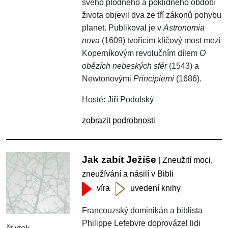
svého plodného a poklidného období
života objevil dva ze tří zákonů pohybu
planet. Publikoval je v
Astronomia
nova
(1609) tvořícím klíčový most mezi
Koperníkovým revolučním dílem
O
obězích nebeských sfér
(1543) a
Newtonovými
Principiemi
(1686).
Hosté: Jiří Podolský
zobrazit podrobnosti
Jak zabít Ježíše
| Zneužití moci,
zneužívání a násilí v Bibli
víra
uvedení knihy
Francouzský dominikán a biblista
Philippe Lefebvre doprovázel lidi