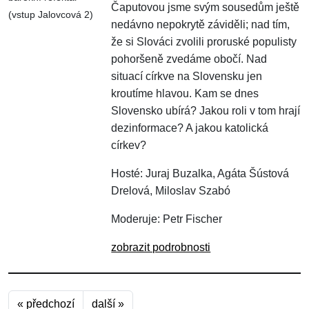
Čaputovou jsme svým sousedům ještě
(vstup Jalovcová 2)
nedávno nepokrytě záviděli; nad tím,
že si Slováci zvolili proruské populisty
pohoršeně zvedáme obočí. Nad
situací církve na Slovensku jen
kroutíme hlavou. Kam se dnes
Slovensko ubírá? Jakou roli v tom hrají
dezinformace? A jakou katolická
církev?
Hosté: Juraj Buzalka, Agáta Šústová
Drelová, Miloslav Szabó
Moderuje: Petr Fischer
zobrazit podrobnosti
« předchozí
další »