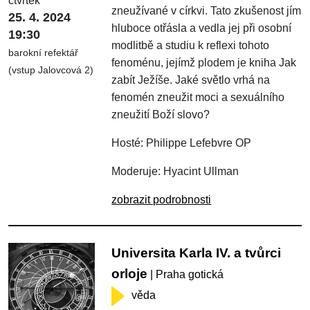
čtvrtek
zneužívané v církvi. Tato zkušenost jím
25. 4. 2024
hluboce otřásla a vedla jej při osobní
19:30
modlitbě a studiu k reflexi tohoto
barokní refektář
fenoménu, jejímž plodem je kniha Jak
(vstup Jalovcová 2)
zabít Ježíše. Jaké světlo vrhá na
fenomén zneužit moci a sexuálního
zneužití Boží slovo?
Hosté: Philippe Lefebvre OP
Moderuje: Hyacint Ullman
zobrazit podrobnosti
Universita Karla IV. a tvůrci
orloje
| Praha gotická
věda