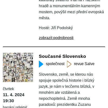
hradě a monumentálním kamenným
mostem, povýšil mezi přední evropská
města.
Hosté: Jiří Podolský
zobrazit podrobnosti
Současné Slovensko
společnost
revue Salve
Slovensko, země, se kterou nás
spojuje společná historie i blízký
jazyk, je nám v lecčems blízká, v
čtvrtek
mnohém ale vzdálená a
11. 4. 2024
nepochopitelná. Země mnoha
19:30
paradoxů: prezidentku Zuzanu
barokní refektář