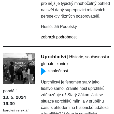
pro nějž je typický mnohočetný pohled
na svět daný superpozicí relativních
perspektiv různých pozorovatelů.
Hosté: Jiří Podolský
zobrazit podrobnosti
Uprchlictví
| Historie, současnost a
globální kontext
společnost
Uprchlictví je fenomén starý jako
lidstvo samo. Zranitelnost uprchlíků
pondělí
zdůrazňuje už Starý Zákon. Jak se
13. 5. 2024
situace uprchlíků měnila v průběhu
19:30
času s ohledem na historické události
barokní refektář
a konflikty? V čem je specifická