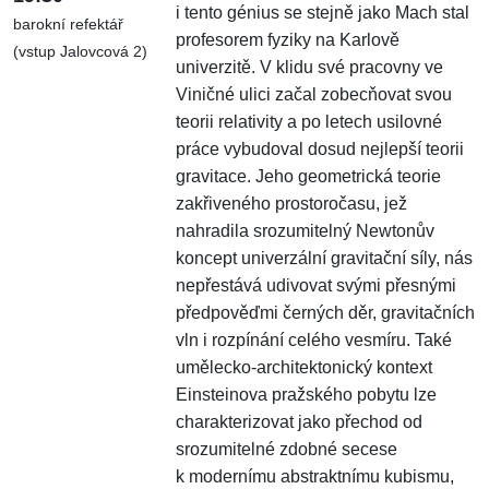
i tento génius se stejně jako Mach stal
barokní refektář
profesorem fyziky na Karlově
(vstup Jalovcová 2)
univerzitě. V klidu své pracovny ve
Viničné ulici začal zobecňovat svou
teorii relativity a po letech usilovné
práce vybudoval dosud nejlepší teorii
gravitace. Jeho geometrická teorie
zakřiveného prostoročasu, jež
nahradila srozumitelný Newtonův
koncept univerzální gravitační síly, nás
nepřestává udivovat svými přesnými
předpověďmi černých děr, gravitačních
vln i rozpínání celého vesmíru. Také
umělecko-architektonický kontext
Einsteinova pražského pobytu lze
charakterizovat jako přechod od
srozumitelné zdobné secese
k modernímu abstraktnímu kubismu,