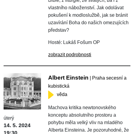
Bible, z liturgie, ze svatých, ba i z
vlastního náboženství. Jak odolávat
pokušení k modloslužbě, jak se bránit
uzavírání Boha do našich omezujících
představ?
Hosté: Lukáš Fošum OP
zobrazit podrobnosti
Albert Einstein
| Praha secesní a
kubistická
věda
Machova kritika newtonovského
konceptu absolutního prostoru a
úterý
pohybu měla velký vliv na mladého
14. 5. 2024
Alberta Einsteina. Je pozoruhodné, že
19:30