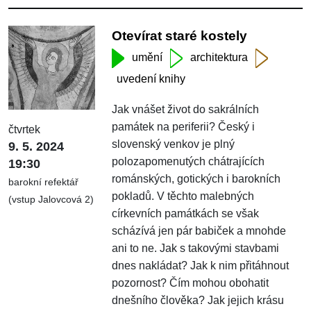
Otevírat staré kostely
umění
architektura
uvedení knihy
Jak vnášet život do sakrálních
památek na periferii? Český i
čtvrtek
slovenský venkov je plný
9. 5. 2024
polozapomenutých chátrajících
19:30
románských, gotických i barokních
barokní refektář
pokladů. V těchto malebných
(vstup Jalovcová 2)
církevních památkách se však
scházívá jen pár babiček a mnohde
ani to ne. Jak s takovými stavbami
dnes nakládat? Jak k nim přitáhnout
pozornost? Čím mohou obohatit
dnešního člověka? Jak jejich krásu