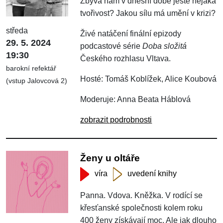
Zbývá nám v dnešní době ještě nějaká
tvořivost? Jakou sílu má umění v krizi?
středa
Živé natáčení finální epizody
29. 5. 2024
podcastové série
Doba složitá
19:30
Českého rozhlasu Vltava.
barokní refektář
Hosté: Tomáš Koblížek, Alice Koubová
(vstup Jalovcová 2)
Moderuje: Anna Beata Háblová
zobrazit podrobnosti
Ženy u oltáře
víra
uvedení knihy
Panna. Vdova. Kněžka. V rodící se
křesťanské společnosti kolem roku
400 ženy získávají moc. Ale jak dlouho