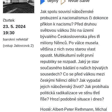
dějiny
revue Salve
Jak spolu souvisí náboženské
probuzení a nacionalismus či dokonce
čtvrtek
příklon k nacismu? Před druhou
23. 5. 2024
světovou válkou žilo na území
19:30
bývalého Československa přes tři
barokní refektář
miliony Němců. Po válce musela
(vstup Jalovcová 2)
většina z nich svou starou vlast
opustit. Multikulturní svět první
republiky se rozpadl. Jaký je stav
současného bádání o našich bývalých
sousedech? Co se před válkou mezi
českými Němci dělo? Jak vypadal
jejich náboženský život? Jak probíhala
politická radikalizace ve stínu třetí
říše? Hrozí podobné situace i dnes?
Hosté: Albert-Peter Rethmann, Michal