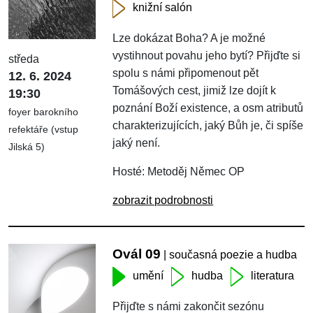
knižní salón
Lze dokázat Boha? A je možné
vystihnout povahu jeho bytí? Přijďte si
středa
spolu s námi připomenout pět
12. 6. 2024
Tomášových cest, jimiž lze dojít k
19:30
poznání Boží existence, a osm atributů
foyer barokního
charakterizujících, jaký Bůh je, či spíše
refektáře (vstup
jaký není.
Jilská 5)
Hosté: Metoděj Němec OP
zobrazit podrobnosti
Ovál 09
| současná poezie a hudba
umění
hudba
literatura
Přijďte s námi zakončit sezónu