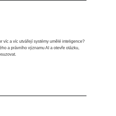
r víc a víc utvářejí systémy umělé inteligence?
kého a právního významu AI a otevře otázku,
osuzovat.