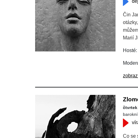
dě
Čin Ja
otázky,
můžeme
Marií 
Hosté:
Moderu
zobraz
Zlom
čtvrtek
barokní
vír
Co se 