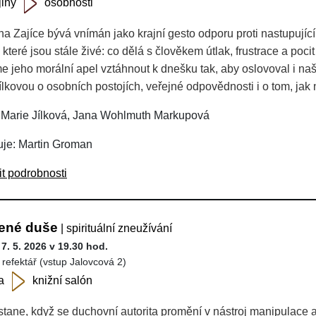
jiny
osobnosti
na Zajíce bývá vnímán jako krajní gesto odporu proti nastupující
 které jsou stále živé: co dělá s člověkem útlak, frustrace a poc
 jeho morální apel vztáhnout k dnešku tak, aby oslovoval i n
Jílkovou o osobních postojích, veřejné odpovědnosti i o tom, jak
 Marie Jílková, Jana Wohlmuth Markupová
je: Martin Groman
it podrobnosti
ené duše
| spirituální zneužívání
 7. 5. 2026 v 19.30 hod.
 refektář (vstup Jalovcová 2)
a
knižní salón
stane, když se duchovní autorita promění v nástroj manipulace