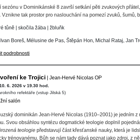
í sezónu v Dominikánské 8 završí setkání pěti zvukových přátel,
jí. Vznikne tak prostor pro naslouchání na pomezí zvuků, šumů, ba
é tůně | skočila žába | žbluňk
 Ivan Boreš, Mélusine de Pas, Štěpán Hon, Michal Rataj, Jan Tr
it podrobnosti
voření ke Trojici
| Jean-Hervé Nicolas OP
10. 6. 2026 v 19.30 hod.
arokního refektáře (vstup Jilská 5)
ižní salón
uzský dominikán Jean-Hervé Nicolas (1910–2001) je jedním z 
u. Svou obsáhlou syntézu dogmatické teologie doplnil pojedná
irozená teologie
představují část křesťanské nauky, která je l
ficky trénovanému. Bůh se nám tady dává poznat jako zdroj, z n