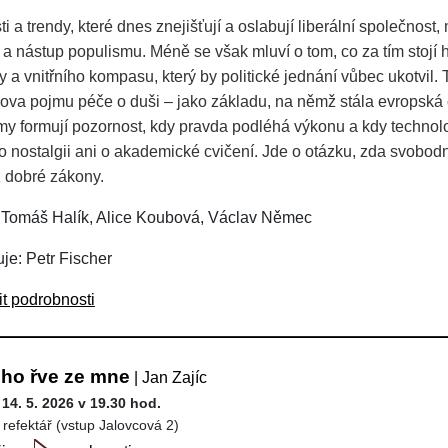
i a trendy, které dnes znejišťují a oslabují liberální společnost, 
 a nástup populismu. Méně se však mluví o tom, co za tím stojí h
 a vnitřního kompasu, který by politické jednání vůbec ukotvil. 
ova pojmu péče o duši – jako základu, na němž stála evropská ci
tmy formují pozornost, kdy pravda podléhá výkonu a kdy technol
o nostalgii ani o akademické cvičení. Jde o otázku, zda svobod
ž dobré zákony.
 Tomáš Halík, Alice Koubová, Václav Němec
je: Petr Fischer
it podrobnosti
cho řve ze mne
| Jan Zajíc
 14. 5. 2026 v 19.30 hod.
 refektář (vstup Jalovcová 2)