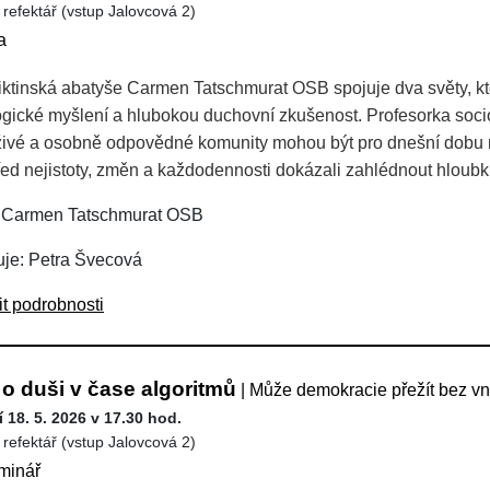
 refektář (vstup Jalovcová 2)
a
ktinská abatyše Carmen Tatschmurat OSB spojuje dva světy, kte
ogické myšlení a hlubokou duchovní zkušenost. Profesorka soci
živé a osobně odpovědné komunity mohou být pro dnešní dobu n
řed nejistoty, změn a každodennosti dokázali zahlédnout hloubku,
 Carmen Tatschmurat OSB
je: Petra Švecová
it podrobnosti
o duši v čase algoritmů
| Může demokracie přežít bez vn
 18. 5. 2026 v 17.30 hod.
 refektář (vstup Jalovcová 2)
minář