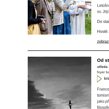
Letošn
sv. Jil
Do star
Hosté:
zobraz
Od st
středa 
foyer b
kn
Franco
tomism
jako
př
filoso