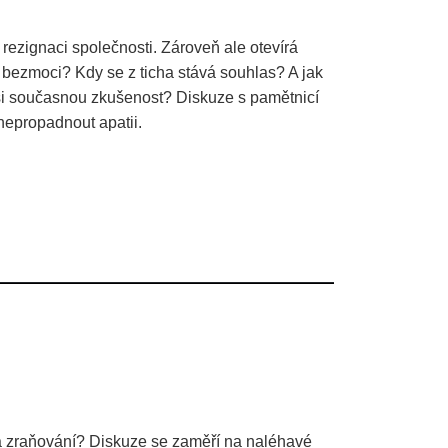
 rezignaci společnosti. Zároveň ale otevírá
it bezmoci? Kdy se z ticha stává souhlas? A jak
aši současnou zkušenost? Diskuze s pamětnicí
 nepropadnout apatii.
 a zraňování? Diskuze se zaměří na naléhavé