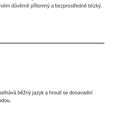
živém důvěrně přítomný a bezprostředně blízký.
y selhává běžný jazyk a hroutí se dosavadní
vodou.