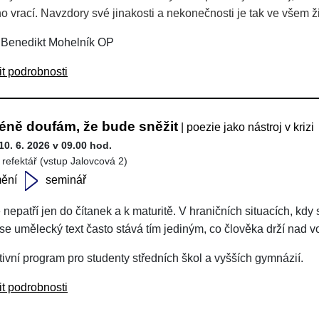
o vrací. Navzdory své jinakosti a nekonečnosti je tak ve všem 
 Benedikt Mohelník OP
it podrobnosti
éně doufám, že bude sněžit
| poezie jako nástroj v krizi
10. 6. 2026 v 09.00 hod.
 refektář (vstup Jalovcová 2)
ění
seminář
 nepatří jen do čítanek a k maturitě. V hraničních situacích, kd
, se umělecký text často stává tím jediným, co člověka drží nad 
tivní program pro studenty středních škol a vyšších gymnázií.
it podrobnosti