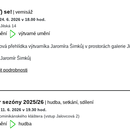
ť) se!
| vernisáž
24. 6. 2026 v 18.00 hod.
 Jilská 14
ění
výtvarné umění
ová přehlídka výtvarníka Jaromíra Šimkůj v prostorách galerie J
 Jaromír Šimkůj
it podrobnosti
r sezóny 2025/26
| hudba, setkání, sdílení
 11. 6. 2026 v 19.30 hod.
ominikánského kláštera (vstup Jalovcová 2)
ění
hudba