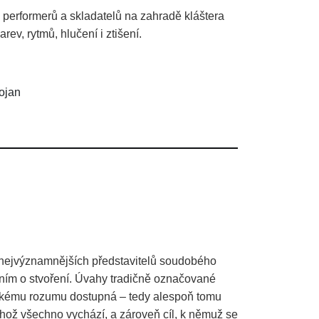
 performerů a skladatelů na zahradě kláštera
rev, rytmů, hlučení i ztišení.
ojan
nejvýznamnějších představitelů soudobého
ním o stvoření. Úvahy tradičně označované
idskému rozumu dostupná – tedy alespoň tomu
ěhož všechno vychází, a zároveň cíl, k němuž se