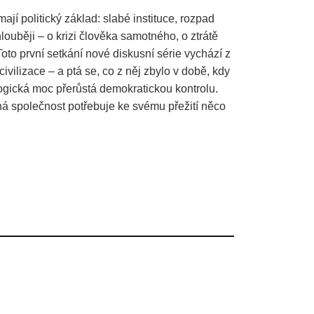
mají politický základ: slabé instituce, rozpad
louběji – o krizi člověka samotného, o ztrátě
Toto první setkání nové diskusní série vychází z
vilizace – a ptá se, co z něj zbylo v době, kdy
ogická moc přerůstá demokratickou kontrolu.
ná společnost potřebuje ke svému přežití něco