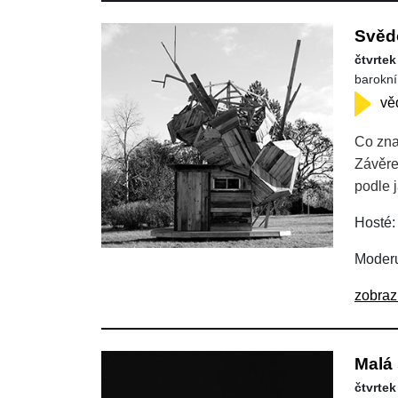
Svěd
čtvrtek
barokní
vě
Co zna
Závěre
podle 
Hosté:
Moderu
zobraz
Malá 
čtvrtek