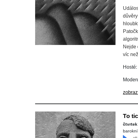
Událost
důvěry
hloubky
Patočk
algori
Nejde 
víc ne
Hosté:
Moderu
zobraz
To ti
čtvrtek
barokní