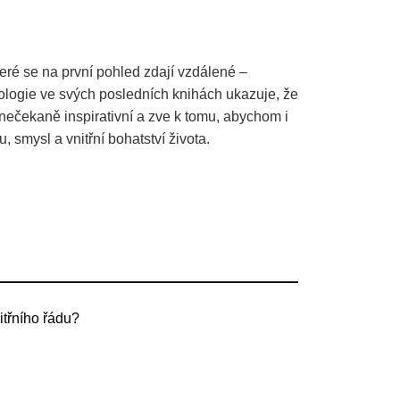
ré se na první pohled zdají vzdálené –
ologie ve svých posledních knihách ukazuje, že
ečekaně inspirativní a zve k tomu, abychom i
 smysl a vnitřní bohatství života.
itřního řádu?