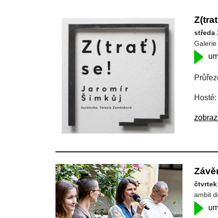
Z(tra
středa 
Galerie
um
Průřez
Hosté:
zobraz
Závě
čtvrtek
ambit d
um