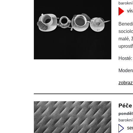
barokní
vír
Benedi
sociol
malé, 
uprost
Hosté:
Moderu
zobraz
Péče 
pondělí
barokní
se