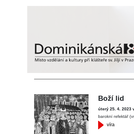
Boží lid
úterý 25. 4. 2023 
barokní refektář (
víra