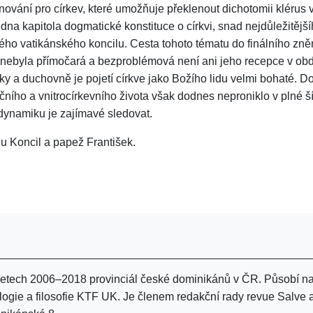
enování pro církev, které umožňuje překlenout dichotomii klérus 
 jedna kapitola dogmatické konstituce o církvi, snad nejdůležitějš
o vatikánského koncilu. Cesta tohoto tématu do finálního zně
nebyla přímočará a bezproblémová není ani jeho recepce v ob
ky a duchovně je pojetí církve jako Božího lidu velmi bohaté. D
ního a vnitrocírkevního života však dodnes neproniklo v plné šíř
 dynamiku je zajímavé sledovat.
u Koncil a papež František.
v letech 2006–2018 provinciál české dominikánů v ČR. Působí n
logie a filosofie KTF UK. Je členem redakční rady revue Salve 