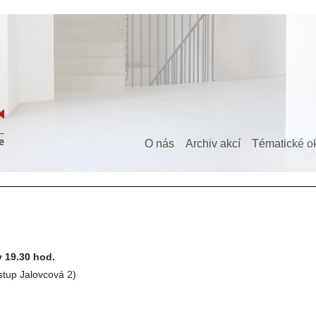
O nás
Archiv akcí
Tématické o
v 19.30 hod.
vstup Jalovcová 2)