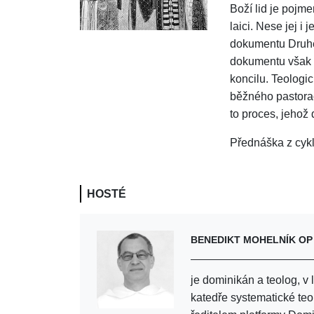
Boží lid je pojm
laici. Nese jej i
dokumentu Druhéh
dokumentu však 
koncilu. Teologic
běžného pastorač
to proces, jehož
Přednáška z cykl
HOSTÉ
BENEDIKT MOHELNÍK OP
je dominikán a teolog, 
katedře systematické teo