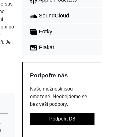
versus
ího
SoundCloud
ní
dobí po
Fotky
o
i. Je
Plakát
Podpořte nás
Naše možnosti jsou
omezené. Neobejdeme se
bez vaší podpory.
Podpořit D8
a
a