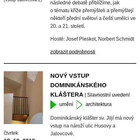
následné debatě přiblížíme, jak
o tématu kříže přemýšleli a přemýšlejí
někteří přední světoví a čeští umělci ve
20. a 21. století.
Hosté: Josef Pleskot, Norbert Schmidt
zobrazit podrobnosti
NOVÝ VSTUP
DOMINIKÁNSKÉHO
KLÁŠTERA
| Slavnostní uvedení
umění
architektura
Dominikánský klášter sv. Jiljí má nový
vstup na nároží ulic Husovy a
čtvrtek
Jalovcové.