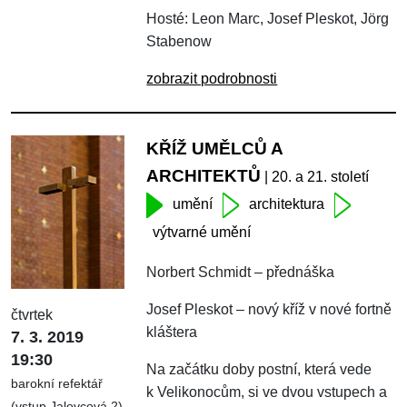
Hosté: Leon Marc, Josef Pleskot, Jörg
Stabenow
zobrazit podrobnosti
KŘÍŽ UMĚLCŮ A
ARCHITEKTŮ
| 20. a 21. století
umění
architektura
výtvarné umění
Norbert Schmidt – přednáška
Josef Pleskot – nový kříž v nové fortně
čtvrtek
kláštera
7. 3. 2019
19:30
Na začátku doby postní, která vede
barokní refektář
k Velikonocům, si ve dvou vstupech a
(vstup Jalovcová 2)