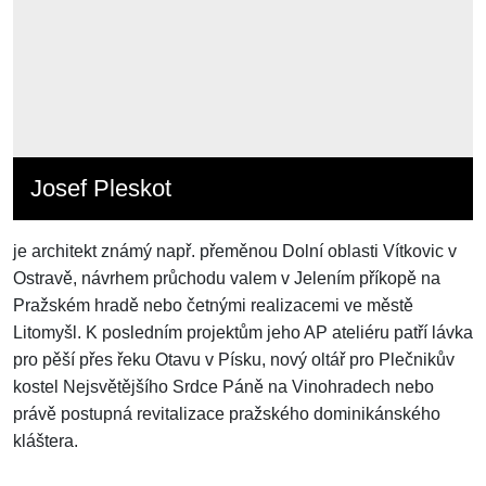
Josef Pleskot
je architekt známý např. přeměnou Dolní oblasti Vítkovic v
Ostravě, návrhem průchodu valem v Jelením příkopě na
Pražském hradě nebo četnými realizacemi ve městě
Litomyšl. K posledním projektům jeho AP ateliéru patří lávka
pro pěší přes řeku Otavu v Písku, nový oltář pro Plečnikův
kostel Nejsvětějšího Srdce Páně na Vinohradech nebo
právě postupná revitalizace pražského dominikánského
kláštera.