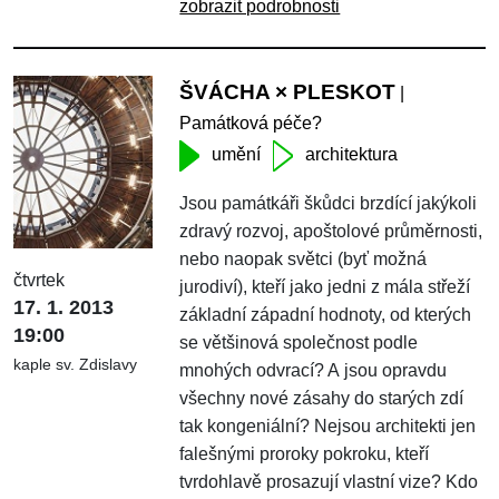
zobrazit podrobnosti
ŠVÁCHA × PLESKOT
|
Památková péče?
umění
architektura
Jsou památkáři škůdci brzdící jakýkoli
zdravý rozvoj, apoštolové průměrnosti,
nebo naopak světci (byť možná
čtvrtek
jurodiví), kteří jako jedni z mála střeží
17. 1. 2013
základní západní hodnoty, od kterých
19:00
se většinová společnost podle
kaple sv. Zdislavy
mnohých odvrací? A jsou opravdu
všechny nové zásahy do starých zdí
tak kongeniální? Nejsou architekti jen
falešnými proroky pokroku, kteří
tvrdohlavě prosazují vlastní vize? Kdo