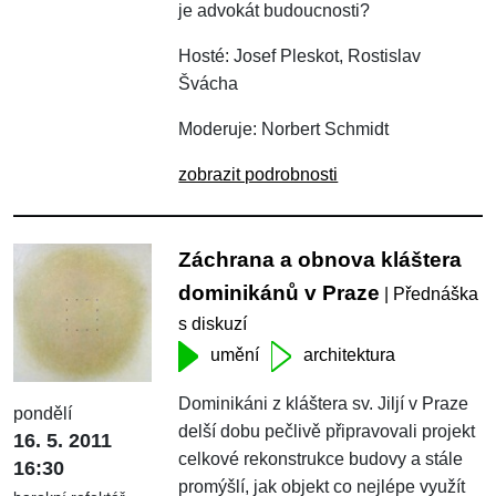
je advokát budoucnosti?
Hosté: Josef Pleskot, Rostislav
Švácha
Moderuje: Norbert Schmidt
zobrazit podrobnosti
Záchrana a obnova kláštera
dominikánů v Praze
| Přednáška
s diskuzí
umění
architektura
Dominikáni z kláštera sv. Jiljí v Praze
pondělí
delší dobu pečlivě připravovali projekt
16. 5. 2011
celkové rekonstrukce budovy a stále
16:30
promýšlí, jak objekt co nejlépe využít