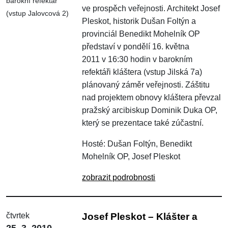
barokní refektář
ve prospěch veřejnosti. Architekt Josef
(vstup Jalovcová 2)
Pleskot, historik Dušan Foltýn a
provinciál Benedikt Mohelník OP
představí v pondělí 16. května
2011 v 16:30 hodin v barokním
refektáři kláštera (vstup Jilská 7a)
plánovaný záměr veřejnosti. Záštitu
nad projektem obnovy kláštera převzal
pražský arcibiskup Dominik Duka OP,
který se prezentace také zúčastní.
Hosté: Dušan Foltýn, Benedikt
Mohelník OP, Josef Pleskot
zobrazit podrobnosti
čtvrtek
Josef Pleskot – Klášter a
25. 3. 2010