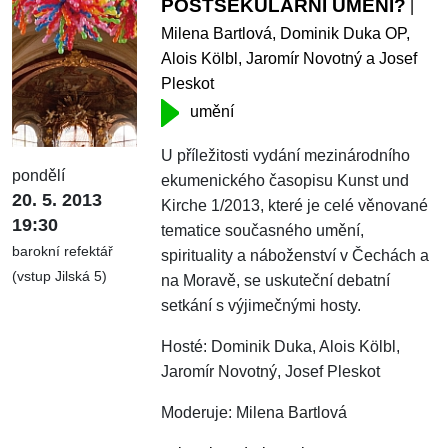
POSTSEKULÁRNÍ UMĚNÍ?
|
Milena Bartlová, Dominik Duka OP,
Alois Kölbl, Jaromír Novotný a Josef
Pleskot
umění
U příležitosti vydání mezinárodního
pondělí
ekumenického časopisu Kunst und
20. 5. 2013
Kirche 1/2013, které je celé věnované
19:30
tematice současného umění,
barokní refektář
spirituality a náboženství v Čechách a
(vstup Jilská 5)
na Moravě, se uskuteční debatní
setkání s výjimečnými hosty.
Hosté: Dominik Duka, Alois Kölbl,
Jaromír Novotný, Josef Pleskot
Moderuje: Milena Bartlová