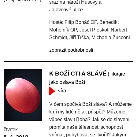
sraz na nároží Husovy a
Jalovcové ulice.
Hosté: Filip Boháč OP, Benedikt
Mohelník OP, Josef Pleskot, Norbert
Schmidt, Jiří Trčka, Michaela Zucconi
zobrazit podrobnosti
K BOŽÍ CTI A SLÁVĚ
| liturgie
jako oslava Boží
víra
V čem spočívá Boží sláva? A můžeme
k ní my lidé nějak přispět? Můžeme
vůbec slavit Boha? Jak se do slavení
promítá naše tělesnost, schopnost
čtvrtek
vnímat, pohybovat se, tvořit? Jakým
5. 4. 2018