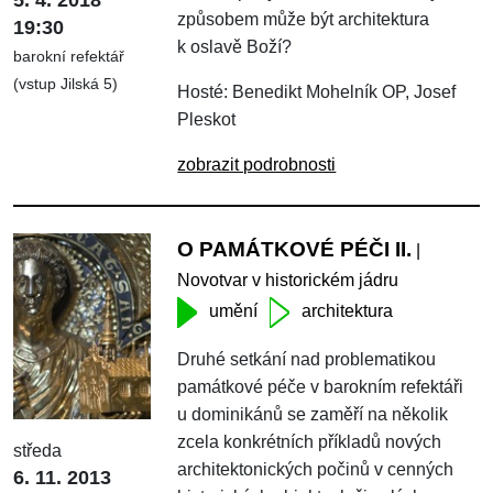
způsobem může být architektura
19:30
k oslavě Boží?
barokní refektář
(vstup Jilská 5)
Hosté: Benedikt Mohelník OP, Josef
Pleskot
zobrazit podrobnosti
O PAMÁTKOVÉ PÉČI II.
|
Novotvar v historickém jádru
umění
architektura
Druhé setkání nad problematikou
památkové péče v barokním refektáři
u dominikánů se zaměří na několik
zcela konkrétních příkladů nových
středa
architektonických počinů v cenných
6. 11. 2013