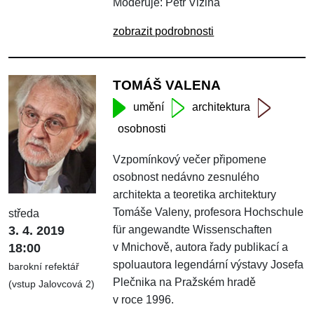
Moderuje: Petr Vizina
zobrazit podrobnosti
TOMÁŠ VALENA
umění
architektura
osobnosti
Vzpomínkový večer připomene
osobnost nedávno zesnulého
architekta a teoretika architektury
Tomáše Valeny, profesora Hochschule
středa
3. 4. 2019
für angewandte Wissenschaften
18:00
v Mnichově, autora řady publikací a
spoluautora legendární výstavy Josefa
barokní refektář
Plečnika na Pražském hradě
(vstup Jalovcová 2)
v roce 1996.