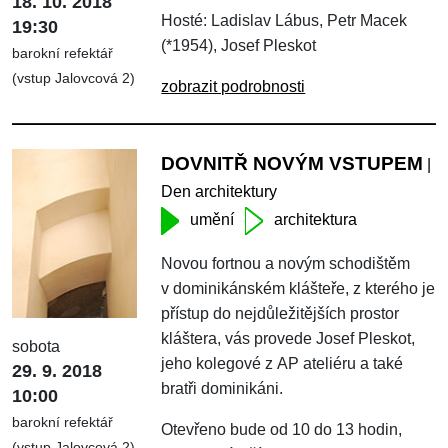
18. 10. 2018
Hosté: Ladislav Lábus, Petr Macek
19:30
(*1954), Josef Pleskot
barokní refektář
(vstup Jalovcová 2)
zobrazit podrobnosti
DOVNITŘ NOVÝM VSTUPEM
|
Den architektury
umění
architektura
Novou fortnou a novým schodištěm
v dominikánském klášteře, z kterého je
přístup do nejdůležitějších prostor
kláštera, vás provede Josef Pleskot,
sobota
jeho kolegové z AP ateliéru a také
29. 9. 2018
bratři dominikáni.
10:00
barokní refektář
Otevřeno bude od 10 do 13 hodin,
(vstup Jalovcová 2)