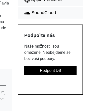
Pavla
SoundCloud
ě
omu
bude
Podpořte nás
Naše možnosti jsou
omezené. Neobejdeme se
bez vaší podpory.
Podpořit D8
UT,
oc.