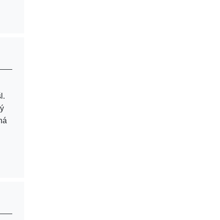
l.
vý
ná