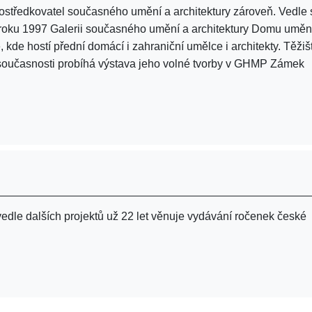
rostředkovatel současného umění a architektury zároveň. Vedle
 roku 1997 Galerii současného umění a architektury Domu uměn
kde hostí přední domácí i zahraniční umělce i architekty. Těži
V současnosti probíhá výstava jeho volné tvorby v GHMP Zámek
 vedle dalších projektů už 22 let věnuje vydávání ročenek české