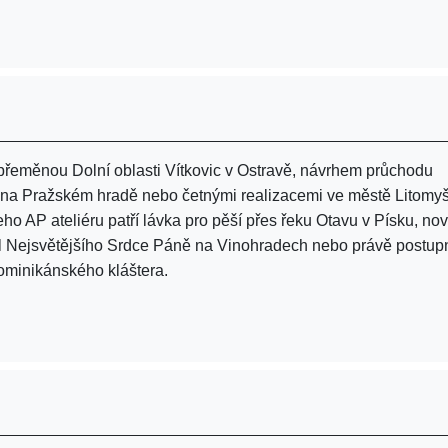
 přeměnou Dolní oblasti Vítkovic v Ostravě, návrhem průchodu
 na Pražském hradě nebo četnými realizacemi ve městě Litomyš
ho AP ateliéru patří lávka pro pěší přes řeku Otavu v Písku, no
tel Nejsvětějšího Srdce Páně na Vinohradech nebo právě postup
dominikánského kláštera.