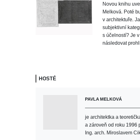
Novou knihu uve
Melková. Poté b
v architektuře. J
subjektivní kate
s účelností? Je 
následovat prohl
HOSTÉ
PAVLA MELKOVÁ
je architektka a teoretič
a zároveň od roku 1996 p
Ing. arch. Miroslavem Ci