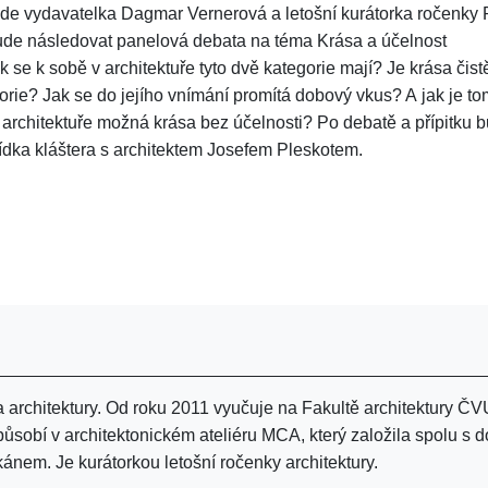
de vydavatelka Dagmar Vernerová a letošní kurátorka ročenky 
ude následovat panelová debata na téma Krása a účelnost
ak se k sobě v architektuře tyto dvě kategorie mají? Je krása čist
gorie? Jak se do jejího vnímání promítá dobový vkus? A jak je t
v architektuře možná krása bez účelnosti? Po debatě a přípitku 
ídka kláštera s architektem Josefem Pleskotem.
ka architektury. Od roku 2011 vyučuje na Fakultě architektury ČV
ůsobí v architektonickém ateliéru MCA, který založila spolu s d
kánem. Je kurátorkou letošní ročenky architektury.