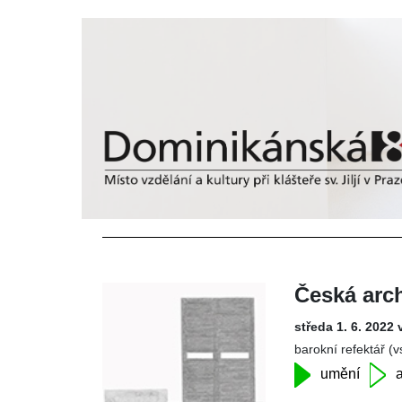
Česká arch
středa 1. 6. 2022 
barokní refektář (
umění
a