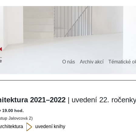
O nás
Archiv akcí
Tématické o
itektura 2021–2022
| uvedení 22. ročenk
v 19.00 hod.
vstup Jalovcová 2)
rchitektura
uvedení knihy