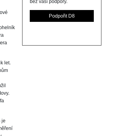
bez vaší podpory.
kové
Podpořit D8
Mohelník
ra
tera
 let.
ánům
žil
dovy.
fa
 je
měření
y