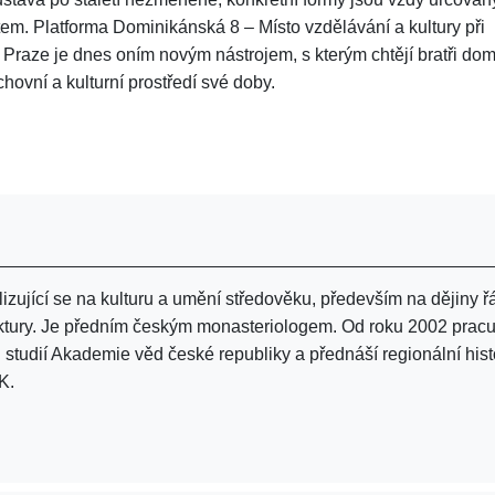
m. Platforma Dominikánská 8 – Místo vzdělávání a kultury při
í v Praze je dnes oním novým nástrojem, s kterým chtějí bratři dom
hovní a kulturní prostředí své doby.
alizující se na kulturu a umění středověku, především na dějiny 
tektury. Je předním českým monasteriologem. Od roku 2002 pracu
 studií Akademie věd české republiky a přednáší regionální histo
K.