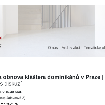
O nás
Archiv akcí
Tématické o
a obnova kláštera dominikánů v Praze
|
s diskuzí
11 v 16.30 hod.
vstup Jalovcová 2)
rchitektura