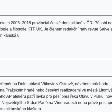
v letech 2006–2018 provinciál české dominikánů v ČR. Působí n
logie a filosofie KTF UK. Je členem redakční rady revue Salve 
inikánská 8.
 přeměnou Dolní oblasti Vítkovic v Ostravě, návrhem průchodu
 na Pražském hradě nebo četnými realizacemi ve městě Litomyš
ho AP ateliéru patří lávka pro pěší přes řeku Otavu v Písku, no
tel Nejsvětějšího Srdce Páně na Vinohradech nebo právě postup
dominikánského kláštera.