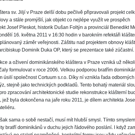
tera sv. Jiljí v Praze delší dobu pečlivě připravovali projekt cel
ovy a stále promýšlí, jak objekt co nejlépe využít ve prospěch
tekt Josef Pleskot, historik Dušan Foltýn a provinciál Benedikt 
ndělí 16. května 2011 v 16:30 hodin v barokním refektáři klášte
) plánovaný záměr veřejnosti. Záštitu nad projektem obnovy kláš
arcibiskup Dominik Duka OP, který se prezentace také zúčastní.
ukce a oživení dominikánského kláštera v Praze vzniká už několik
ačaly formulovat v roce 2006. Velkou podporou bratřím dominik
m úsilí společnost Cortuum s.r.o. Díky ní vznikla řada odborných
z, stejně jako technických podkladů. Tento bohatý materiál slou
pro zpracování architektonické studie rekonstrukce klášterní bu
, jež byla dokončena na jaře roku 2011, je dílem architekta Jose
teliéru.
ak sama o sobě nestačí, musí mít hlubší smysl. Tímto smyslem
y bratří dominikánů v duchu jejich řádového poslání. I když za
ůstává po staletí nezměněné, konkrétní formy jsou vždy určován