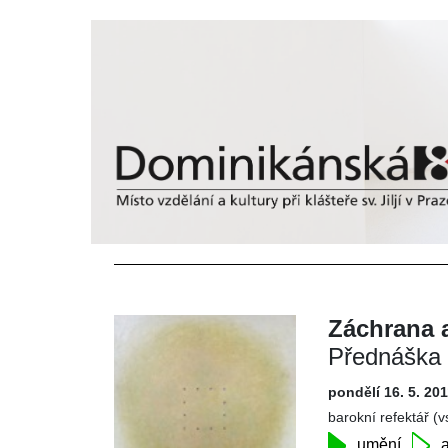
Záchrana 
Přednáška 
pondělí 16. 5. 20
barokní refektář (
umění
a