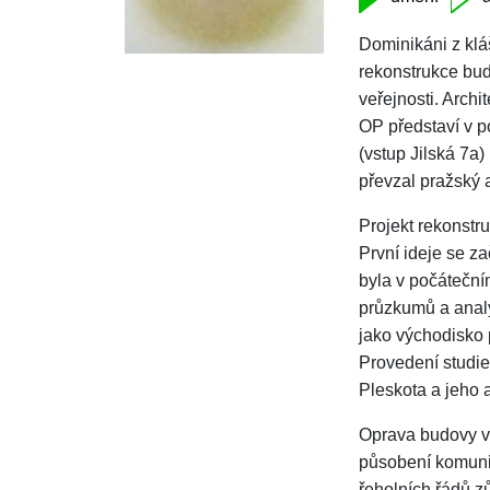
Dominikáni z kláš
rekonstrukce bud
veřejnosti. Archi
OP představí v po
(vstup Jilská 7a
převzal pražský 
Projekt rekonstr
První ideje se z
byla v počáteční
průzkumů a analý
jako východisko 
Provedení studie
Pleskota a jeho a
Oprava budovy vš
působení komunit
řeholních řádů z