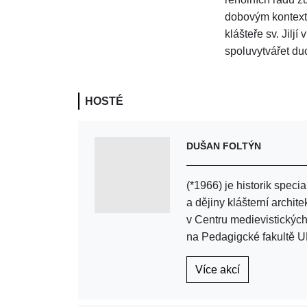
dobovým kontexte
klášteře sv. Jilj
spoluvytvářet duc
HOSTÉ
DUŠAN FOLTÝN
(*1966) je historik speci
a dějiny klášterní archi
v Centru medievistických
na Pedagigcké fakultě U
Více akcí