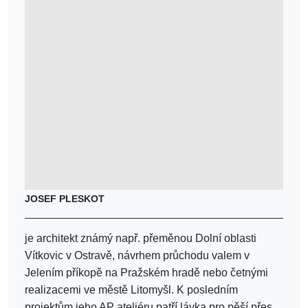
JOSEF PLESKOT
je architekt známý např. přeměnou Dolní oblasti
Vítkovic v Ostravě, návrhem průchodu valem v
Jelením příkopě na Pražském hradě nebo četnými
realizacemi ve městě Litomyšl. K posledním
projektům jeho AP ateliéru patří lávka pro pěší přes