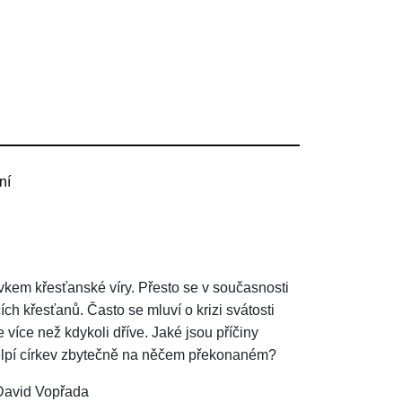
ní
vkem křesťanské víry. Přesto se v současnosti
ích křesťanů. Často se mluví o krizi svátosti
 více než kdykoli dříve. Jaké jsou příčiny
elpí církev zbytečně na něčem překonaném?
 David Vopřada