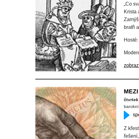
„Co sv
Krista
Zamýšl
bratři 
Hosté:
Moderu
zobraz
MEZI
čtvrtek
barokní 
sp
Z křes
řešení