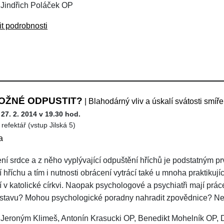
 Jindřich Poláček OP
it podrobnosti
OŽNÉ ODPUSTIT?
| Blahodárný vliv a úskalí svátosti smíře
 27. 2. 2014 v 19.30 hod.
refektář (vstup Jilská 5)
a
ní srdce a z něho vyplývající odpuštění hříchů je podstatným pr
hříchu a tím i nutnosti obrácení vytrácí také u mnoha praktikujíc
 v katolické církvi. Naopak psychologové a psychiatři mají práce
 stavu? Mohou psychologické poradny nahradit zpovědnice? N
 Jeroným Klimeš, Antonín Krasucki OP, Benedikt Mohelník OP,