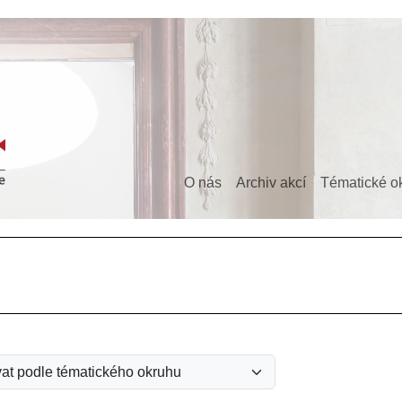
O nás
Archiv akcí
Tématické o