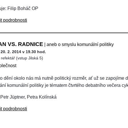
je: Filip Boháč OP
it podrobnosti
N VS. RADNICE
| aneb o smyslu komunální politiky
 20. 2. 2014 v 19.30 hod.
refektář (vstup Jilská 5)
olečnost
o dění okolo nás má nutně politický rozměr, ať už se zapojíme do
ání komunální politiky je tématem čtvrtého debatního večera cyk
 Petr Jüptner, Petra Kolínská
it podrobnosti