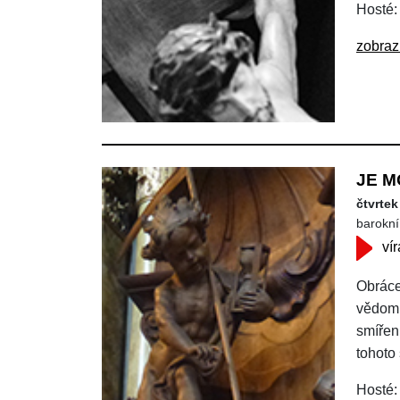
Hosté:
zobraz
JE M
čtvrtek
barokní 
vír
Obráce
vědomí 
smíření
tohoto
Hosté: