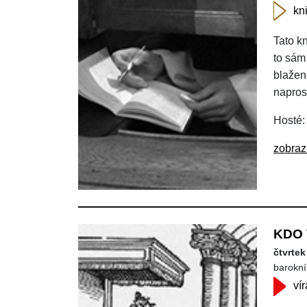
kn
Tato k
to sám 
blaženo
napros
Hosté:
zobraz
KDO 
čtvrtek
barokní 
vír