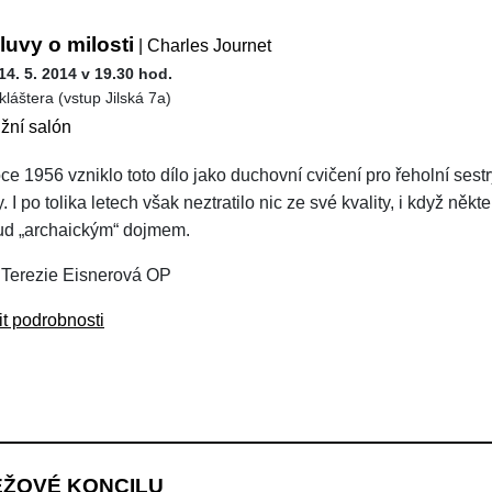
uvy o milosti
| Charles Journet
14. 5. 2014 v 19.30 hod.
kláštera (vstup Jilská 7a)
ižní salón
oce 1956 vzniklo toto dílo jako duchovní cvičení pro řeholní sestr
 I po tolika letech však neztratilo nic ze své kvality, i když n
d „archaickým“ dojmem.
 Terezie Eisnerová OP
it podrobnosti
EŽOVÉ KONCILU