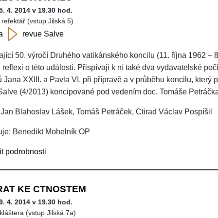
5. 4. 2014 v 19.30 hod.
refektář (vstup Jilská 5)
a
revue Salve
jící 50. výročí Druhého vatikánského koncilu (11. října 1962 – 8
é reflexi o této události. Přispívají k ní také dva vydavatelské po
Jana XXIII. a Pavla VI. při přípravě a v průběhu koncilu, který poř
Salve (4/2013) koncipované pod vedením doc. Tomáše Petráčka
 Jan Blahoslav Lášek, Tomáš Petráček, Ctirad Václav Pospíšil
je: Benedikt Mohelník OP
it podrobnosti
RAT KE CTNOSTEM
9. 4. 2014 v 19.30 hod.
kláštera (vstup Jilská 7a)