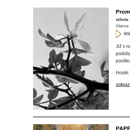
Proml
středa 
čítárna 
kn
Již v r
podoby.
poněku
Hosté:
zobraz
PAP