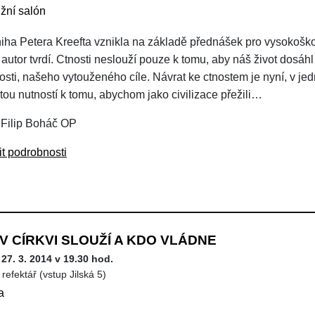
ižní salón
niha Petera Kreefta vznikla na základě přednášek pro vysokoško
autor tvrdí. Ctnosti neslouží pouze k tomu, aby náš život dosáhl
sti, našeho vytouženého cíle. Návrat ke ctnostem je nyní, v jedn
tou nutností k tomu, abychom jako civilizace přežili…
 Filip Boháč OP
it podrobnosti
V CÍRKVI SLOUŽÍ A KDO VLÁDNE
 27. 3. 2014 v 19.30 hod.
refektář (vstup Jilská 5)
a