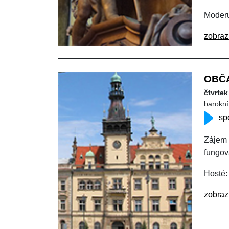
Moderu
zobraz
OBČA
čtvrtek
barokní 
sp
Zájem 
fungov
Hosté:
zobraz