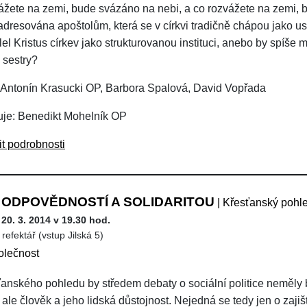
ážete na zemi, bude svázáno na nebi, a co rozvážete na zemi, b
 adresována apoštolům, která se v církvi tradičně chápou jako u
el Kristus církev jako strukturovanou instituci, anebo by spíše 
a sestry?
 Antonín Krasucki OP, Barbora Spalová, David Vopřada
je: Benedikt Mohelník OP
it podrobnosti
 ODPOVĚDNOSTÍ A SOLIDARITOU
| Křesťanský pohled
 20. 3. 2014 v 19.30 hod.
refektář (vstup Jilská 5)
olečnost
ťanského pohledu by středem debaty o sociální politice neměly b
, ale člověk a jeho lidská důstojnost. Nejedná se tedy jen o zaj