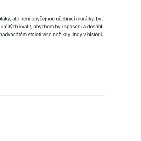
láky, ale není obyčejnou učebnicí morálky, byť
 určitých kvalit, abychom byli spaseni a dosáhli
advacátém století více než kdy jindy v historii,