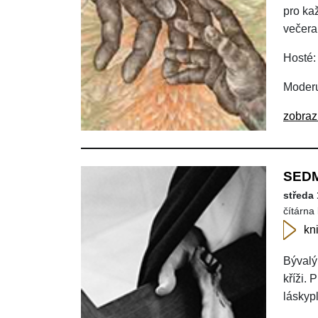
pro ka
večera
Hosté:
Moderu
zobraz
SED
středa 
čítárna 
kn
Bývalý
kříži.
láskyp