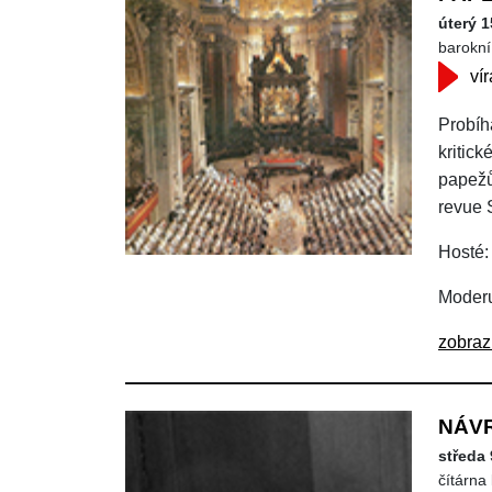
úterý 1
barokní 
vír
Probíha
kritick
papežů 
revue 
Hosté:
Moderu
zobraz
NÁV
středa 
čítárna 