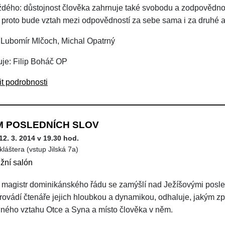
ždého: důstojnost člověka zahrnuje také svobodu a zodpovědno
 proto bude vztah mezi odpovědností za sebe sama i za druhé a 
 Lubomír Mlčoch, Michal Opatrný
je: Filip Boháč OP
it podrobnosti
M POSLEDNÍCH SLOV
12. 3. 2014 v 19.30 hod.
kláštera (vstup Jilská 7a)
ižní salón
 magistr dominikánského řádu se zamýšlí nad Ježíšovými posledn
 Provádí čtenáře jejich hloubkou a dynamikou, odhaluje, jakým 
lného vztahu Otce a Syna a místo člověka v něm.