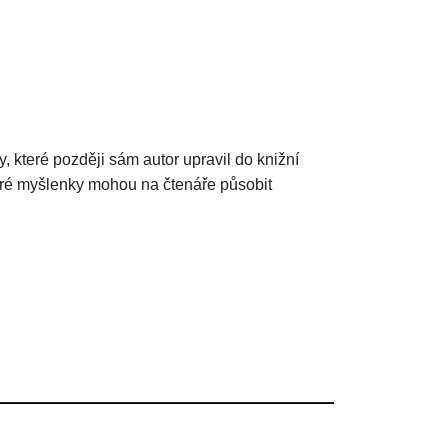
y, které později sám autor upravil do knižní
ěkteré myšlenky mohou na čtenáře působit