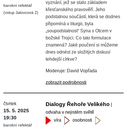
vyznání, jež se stalo základem
barokní refektář
křesťanského pravověří. Jeho
(vstup Jalovcová 2)
podstatnou součástí, která se dodnes
připomíná v liturgii, byla
„soupodstatnost“ Syna s Otcem v
božské Trojici. Co tato formulace
znamená? Jaké poučení si můžeme
dnes odnést ze složitých diskusí
tehdejší církve?
Moderuje: David Vopřada
zobrazit podrobnosti
čtvrtek
Dialogy Řehoře Velikého
|
15. 5. 2025
odvaha v nejistém světě
19:30
víra
osobnosti
barokní refektář