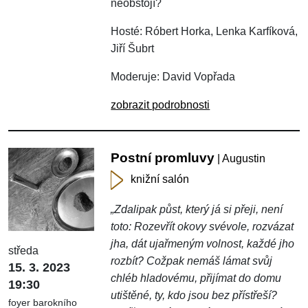
neobstojí?
Hosté: Róbert Horka, Lenka Karfíková,
Jiří Šubrt
Moderuje: David Vopřada
zobrazit podrobnosti
Postní promluvy
| Augustin
knižní salón
„Zdalipak půst, který já si přeji, není
toto: Rozevřít okovy svévole, rozvázat
jha, dát ujařmeným volnost, každé jho
středa
rozbít? Cožpak nemáš lámat svůj
15. 3. 2023
chléb hladovému, přijímat do domu
19:30
utištěné, ty, kdo jsou bez přístřeší?
foyer barokního