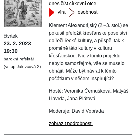
dnes číst církevní otce
víra
osobnosti
Klement Alexandrijský (2.–3. stol.) se
pokusil přeložit křesťanské poselství
čtvrtek
do řeči řecké kultury, a přispěl tak k
23. 2. 2023
proměně této kultury v kulturu
19:30
křesťanskou. Nic v tomto projektu
barokní refektář
nebylo samozřejmé, vše se muselo
(vstup Jalovcová 2)
obhájit. Může být návrat k těmto
počátkům v něčem inspirující?
Hosté: Veronika Černušková, Matyáš
Havrda, Jana Plátová
Moderuje: David Vopřada
zobrazit podrobnosti