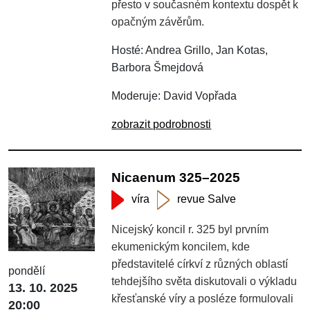
přesto v současném kontextu dospět k
opačným závěrům.
Hosté: Andrea Grillo, Jan Kotas,
Barbora Šmejdová
Moderuje: David Vopřada
zobrazit podrobnosti
Nicaenum 325–2025
víra
revue Salve
Nicejský koncil r. 325 byl prvním
ekumenickým koncilem, kde
představitelé církví z různých oblastí
pondělí
tehdejšího světa diskutovali o výkladu
13. 10. 2025
křesťanské víry a posléze formulovali
20:00