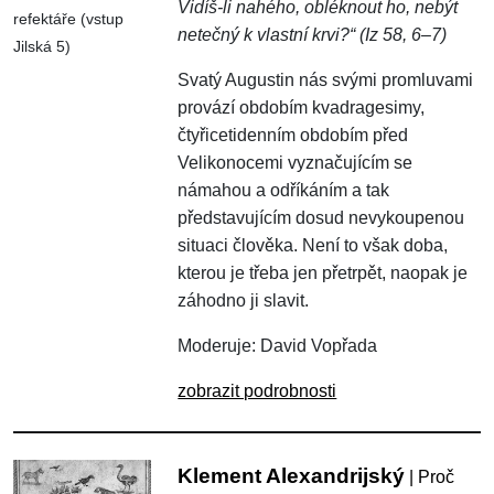
Vidíš-li nahého, obléknout ho, nebýt
refektáře (vstup
netečný k vlastní krvi?“ (Iz 58, 6–7)
Jilská 5)
Svatý Augustin nás svými promluvami
provází obdobím kvadragesimy,
čtyřicetidenním obdobím před
Velikonocemi vyznačujícím se
námahou a odříkáním a tak
představujícím dosud nevykoupenou
situaci člověka. Není to však doba,
kterou je třeba jen přetrpět, naopak je
záhodno ji slavit.
Moderuje: David Vopřada
zobrazit podrobnosti
Klement Alexandrijský
| Proč