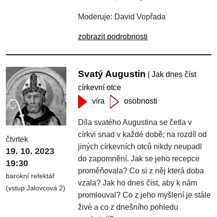
Moderuje: David Vopřada
zobrazit podrobnosti
Svatý Augustin
| Jak dnes číst
církevní otce
víra
osobnosti
Díla svatého Augustina se četla v
církvi snad v každé době; na rozdíl od
čtvrtek
jiných církevních otců nikdy neupadl
19. 10. 2023
do zapomnění. Jak se jeho recepce
19:30
proměňovala? Co si z něj která doba
barokní refektář
vzala? Jak ho dnes číst, aby k nám
(vstup Jalovcová 2)
promlouval? Co z jeho myšlení je stále
živé a co z dnešního pohledu