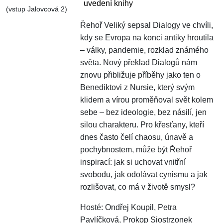
uvedení knihy
(vstup Jalovcová 2)
Řehoř Veliký sepsal Dialogy ve chvíli,
kdy se Evropa na konci antiky hroutila
– války, pandemie, rozklad známého
světa. Nový překlad Dialogů nám
znovu přibližuje příběhy jako ten o
Benediktovi z Nursie, který svým
klidem a vírou proměňoval svět kolem
sebe – bez ideologie, bez násilí, jen
silou charakteru. Pro křesťany, kteří
dnes často čelí chaosu, únavě a
pochybnostem, může být Řehoř
inspirací: jak si uchovat vnitřní
svobodu, jak odolávat cynismu a jak
rozlišovat, co má v životě smysl?
Hosté: Ondřej Koupil, Petra
Pavlíčková, Prokop Siostrzonek