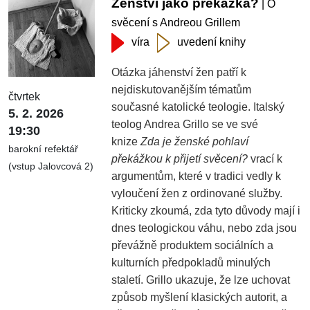
Ženství jako překážka?
| O
svěcení s Andreou Grillem
víra
uvedení knihy
Otázka jáhenství žen patří k
nejdiskutovanějším tématům
čtvrtek
současné katolické teologie. Italský
5. 2. 2026
teolog Andrea Grillo se ve své
19:30
knize
Zda je ženské pohlaví
barokní refektář
překážkou k přijetí svěcení?
vrací k
(vstup Jalovcová 2)
argumentům, které v tradici vedly k
vyloučení žen z ordinované služby.
Kriticky zkoumá, zda tyto důvody mají i
dnes teologickou váhu, nebo zda jsou
převážně produktem sociálních a
kulturních předpokladů minulých
staletí. Grillo ukazuje, že lze uchovat
způsob myšlení klasických autorit, a