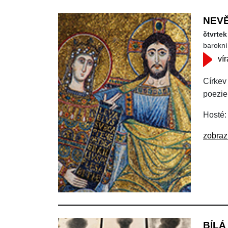
NEVĚ
čtvrtek
barokní 
vír
Církev
poezie
Hosté:
zobraz
BÍLÁ