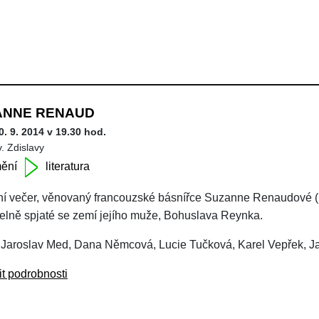
ANNE RENAUD
0. 9. 2014 v 19.30 hod.
v. Zdislavy
ění
literatura
rní večer, věnovaný francouzské básnířce Suzanne Renaudové (1
telně spjaté se zemí jejího muže, Bohuslava Reynka.
 Jaroslav Med, Dana Němcová, Lucie Tučková, Karel Vepřek, J
it podrobnosti