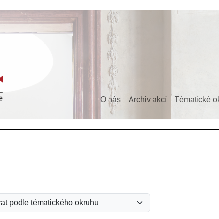
O nás
Archiv akcí
Tématické o