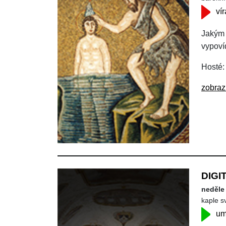
vír
Jakým 
vypoví
Hosté:
zobraz
DIGI
neděle 
kaple s
um