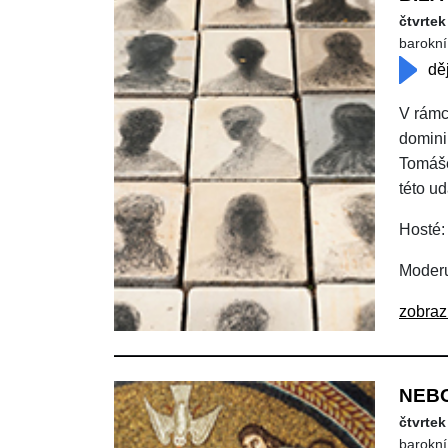
čtvrtek
barokní 
dě
V rám
domini
Tomáše 
této ud
Hosté:
Moderu
zobraz
NEBO
čtvrtek
barokní 