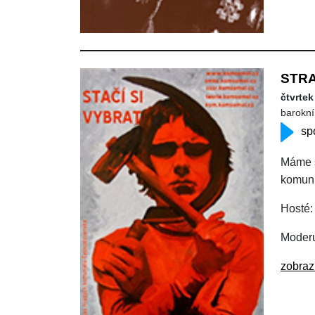
STR
čtvrtek
barokní 
sp
Máme s
komuni
Hosté:
Moderu
zobraz