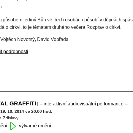
a
způsobem jediný Bůh ve třech osobách působí v dějinách spásy,
dá o církvi, to je tématem druhého večera Rozprav o církvi.
 Vojtěch Novotný, David Vopřada
it podrobnosti
TAL GRAFFITI
| -- interaktivní audiovisuální performance --
19. 10. 2014 ve 20.00 hod.
v. Zdislavy
ění
výtvarné umění