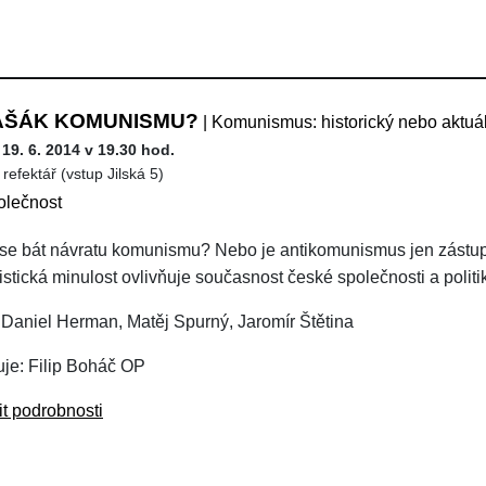
AŠÁK KOMUNISMU?
| Komunismus: historický nebo aktuá
 19. 6. 2014 v 19.30 hod.
refektář (vstup Jilská 5)
olečnost
e bát návratu komunismu? Nebo je antikomunismus jen zástu
stická minulost ovlivňuje současnost české společnosti a politi
 Daniel Herman, Matěj Spurný, Jaromír Štětina
je: Filip Boháč OP
it podrobnosti