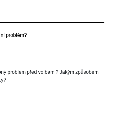
lní problém?
pný problém před volbami? Jakým způsobem
ky?