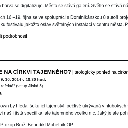
barva se digitalizuje. Město se stává galerií. Světlo se stává ná
ch 16.–19. října se ve spolupráci s Dominikánskou 8 autoři proje
ku festivalu jakožto oslav světelných instalací v centru města.
it podrobnosti
E NA CÍRKVI TAJEMNÉHO?
| teologický pohled na círke
 9. 10. 2014 v 19.30 hod.
refektář (vstup Jilská 5)
a
own by hledal šokující tajemství, pečlivě ukrývaná v hlubokých
vi našli jistá specifika, ale tajemného vcelku nic. Jaký je ale po
 Prokop Brož, Benedikt Mohelník OP