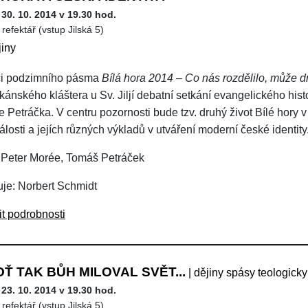
 30. 10. 2014 v 19.30 hod.
refektář (vstup Jilská 5)
jiny
ci podzimního pásma
Bílá hora 2014 – Co nás rozdělilo, může 
kánského kláštera u Sv. Jiljí debatní setkání evangelického hist
Petráčka. V centru pozornosti bude tzv. druhý život Bílé hory v 
álosti a jejích různých výkladů v utváření moderní české identity
 Peter Morée, Tomáš Petráček
je: Norbert Schmidt
it podrobnosti
Ť TAK BŮH MILOVAL SVĚT...
| dějiny spásy teologicky
 23. 10. 2014 v 19.30 hod.
refektář (vstup Jilská 5)