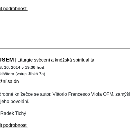
it podrobnosti
JSEM
| Liturgie svěcení a kněžská spiritualita
8. 10. 2014 v 19.30 hod.
kláštera (vstup Jilská 7a)
ižní salón
 drobné knížečce se autor, Vittorio Francesco Viola OFM, zamýšlí
 jeho povolání.
 Radek Tichý
it podrobnosti