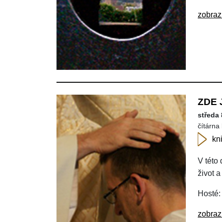
zobraz
ZDE 
středa 
čítárna 
kn
V této
život a
Hosté:
zobraz