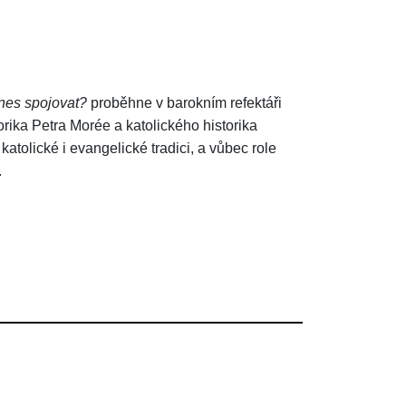
dnes spojovat?
proběhne v barokním refektáři
orika Petra Morée a katolického historika
katolické i evangelické tradici, a vůbec role
.