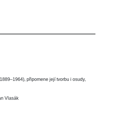
889–1964), připomene její tvorbu i osudy,
an Vlasák