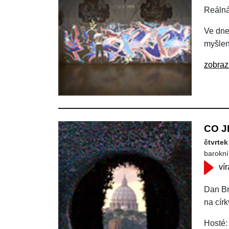
Reálná 
Ve dne
myšlen
zobraz
CO J
čtvrtek
barokní 
vír
Dan Br
na círk
Hosté: