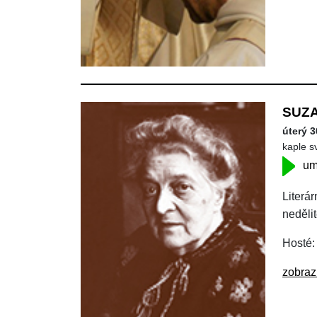
SUZ
úterý 3
kaple s
um
Literá
neděli
Hosté:
zobraz