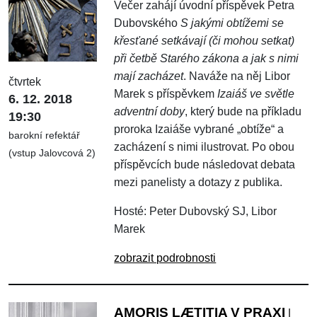
Večer zahájí úvodní příspěvek Petra
Dubovského
S jakými obtížemi se
křesťané setkávají (či mohou setkat)
při četbě Starého zákona a jak s nimi
mají zacházet
. Naváže na něj Libor
čtvrtek
Marek s příspěvkem
Izaiáš ve světle
6. 12. 2018
adventní doby
, který bude na příkladu
19:30
proroka Izaiáše vybrané „obtíže“ a
barokní refektář
zacházení s nimi ilustrovat. Po obou
(vstup Jalovcová 2)
příspěvcích bude následovat debata
mezi panelisty a dotazy z publika.
Hosté: Peter Dubovský SJ, Libor
Marek
zobrazit podrobnosti
AMORIS LÆTITIA V PRAXI
|