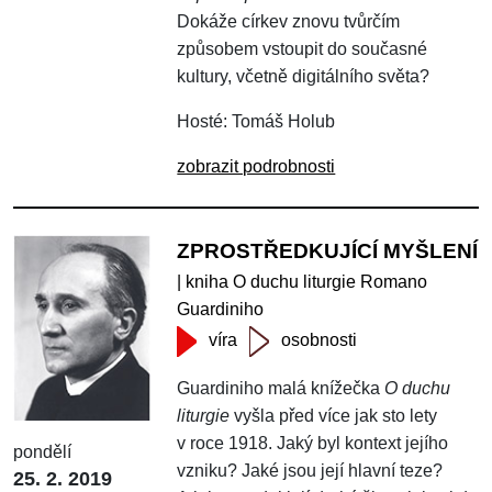
Dokáže církev znovu tvůrčím
způsobem vstoupit do současné
kultury, včetně digitálního světa?
Hosté: Tomáš Holub
zobrazit podrobnosti
ZPROSTŘEDKUJÍCÍ MYŠLENÍ
| kniha O duchu liturgie Romano
Guardiniho
víra
osobnosti
Guardiniho malá knížečka
O duchu
liturgie
vyšla před více jak sto lety
v roce 1918. Jaký byl kontext jejího
pondělí
vzniku? Jaké jsou její hlavní teze?
25. 2. 2019