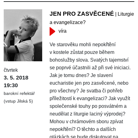
JEN PRO ZASVĚCENÉ
| Liturgie
a evangelizace?
víra
Ve starověku mohli nepokřtění
v kostele zůstat pouze během
bohoslužby slova. Svatých tajemství
se poprvé účastnili až při své iniciaci.
čtvrtek
Jak je tomu dnes? Je slavení
3. 5. 2018
eucharistie jen pro zasvěcené, nebo
19:30
pro všechny? Je svatba či pohřeb
barokní refektář
příležitostí k evangelizaci? Jak využít
(vstup Jilská 5)
společenské touhy po posvátném a
neudělat z liturgie laciný výprodej?
Mohou v chrámovém sboru zpívat
nepokřtění? O těchto a dalších
otázkách se bude diskutovat na