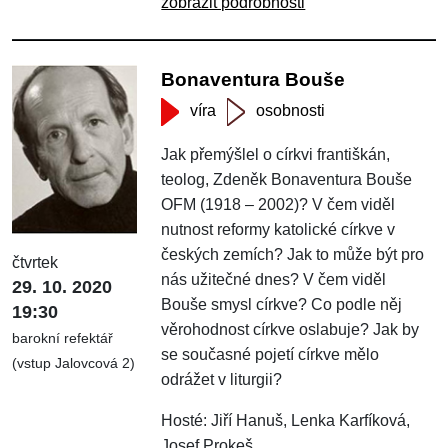
zobrazit podrobnosti
Bonaventura Bouše
víra
osobnosti
Jak přemýšlel o církvi františkán,
teolog, Zdeněk Bonaventura Bouše
OFM (1918 – 2002)? V čem viděl
nutnost reformy katolické církve v
českých zemích? Jak to může být pro
čtvrtek
nás užitečné dnes? V čem viděl
29. 10. 2020
Bouše smysl církve? Co podle něj
19:30
věrohodnost církve oslabuje? Jak by
barokní refektář
se současné pojetí církve mělo
(vstup Jalovcová 2)
odrážet v liturgii?
Hosté: Jiří Hanuš, Lenka Karfíková,
Josef Prokeš