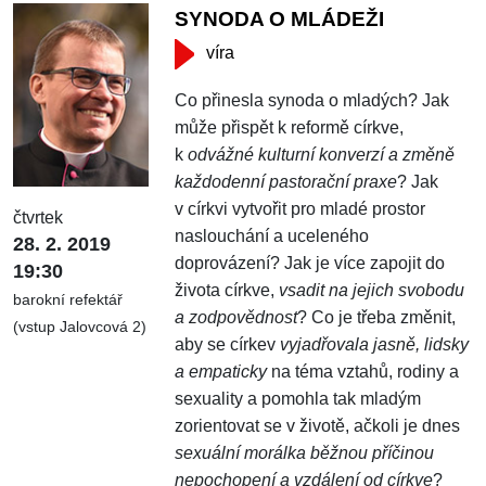
SYNODA O MLÁDEŽI
víra
Co přinesla synoda o mladých? Jak
může přispět k reformě církve,
k
odvážné kulturní konverzí a změně
každodenní pastorační praxe
? Jak
v církvi vytvořit pro mladé prostor
čtvrtek
naslouchání a uceleného
28. 2. 2019
doprovázení? Jak je více zapojit do
19:30
života církve,
vsadit na jejich svobodu
barokní refektář
a zodpovědnost
? Co je třeba změnit,
(vstup Jalovcová 2)
aby se církev
vyjadřovala jasně, lidsky
a empaticky
na téma vztahů, rodiny a
sexuality a pomohla tak mladým
zorientovat se v životě, ačkoli je dnes
sexuální morálka běžnou příčinou
nepochopení a vzdálení od církve
?