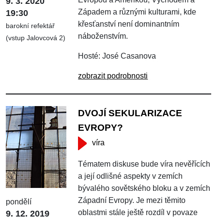
9. 3. 2020
Západem a různými kulturami, kde
19:30
křesťanství není dominantním
barokní refektář
náboženstvím.
(vstup Jalovcová 2)
Hosté: José Casanova
zobrazit podrobnosti
DVOJÍ SEKULARIZACE
EVROPY?
víra
Tématem diskuse bude víra nevěřících
a její odlišné aspekty v zemích
bývalého sovětského bloku a v zemích
Západní Evropy. Je mezi těmito
pondělí
oblastmi stále ještě rozdíl v povaze
9. 12. 2019