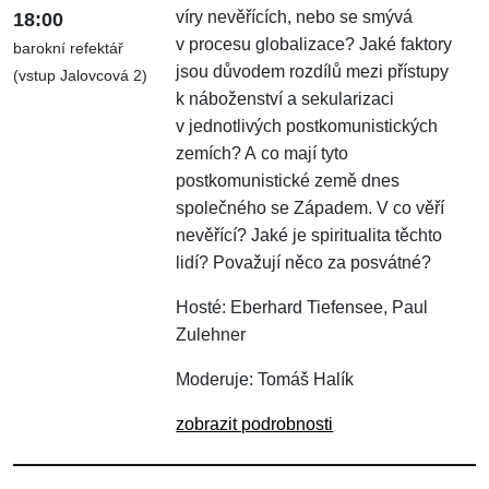
víry nevěřících, nebo se smývá
18:00
v procesu globalizace? Jaké faktory
barokní refektář
jsou důvodem rozdílů mezi přístupy
(vstup Jalovcová 2)
k náboženství a sekularizaci
v jednotlivých postkomunistických
zemích? A co mají tyto
postkomunistické země dnes
společného se Západem. V co věří
nevěřící? Jaké je spiritualita těchto
lidí? Považují něco za posvátné?
Hosté: Eberhard Tiefensee, Paul
Zulehner
Moderuje: Tomáš Halík
zobrazit podrobnosti