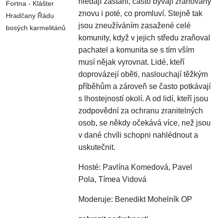
hledají zastání, často bývají zraňovány
Fortna - Klášter
znovu i poté, co promluví. Stejně tak
Hradčany Řádu
jsou zneužíváním zasažené celé
bosých karmelitánů
komunity, když v jejich středu zraňoval
pachatel a komunita se s tím vším
musí nějak vyrovnat. Lidé, kteří
doprovázejí oběti, naslouchají těžkým
příběhům a zároveň se často potkávají
s lhostejností okolí. A od lidí, kteří jsou
zodpovědní za ochranu zranitelných
osob, se někdy očekává více, než jsou
v dané chvíli schopni nahlédnout a
uskutečnit.
Hosté: Pavlína Komedová, Pavel
Pola, Tímea Vidová
Moderuje: Benedikt Mohelník OP