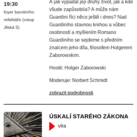
A jak vypadal její druhý život, jak a kde
19:30
všude zapůsobila? A může nám
foyer barokního
Guardini říci něco ještě i dnes? Nad
refektáře (vstup
Guardiniho slavnou knihou a vůbec
Jilská 5)
osobností a myšlením Romano
Guardiniho se sejdeme s předním
znalcem jeho díla, filosofem Holgerem
Zaborowskim.
Hosté: Holger Zaborowski
Moderuje: Norbert Schmidt
zobrazit podrobnosti
ÚSKALÍ STARÉHO ZÁKONA
víra