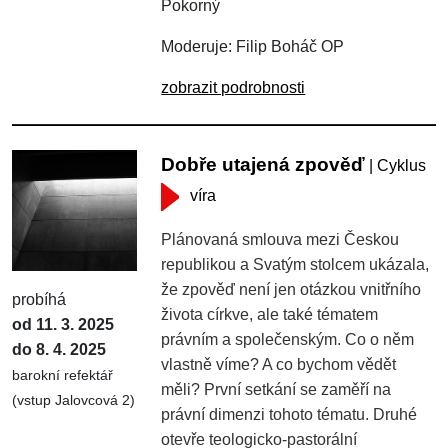
Pokorný
Moderuje: Filip Boháč OP
zobrazit podrobnosti
Dobře utajená zpověď
| Cyklus
víra
Plánovaná smlouva mezi Českou
republikou a Svatým stolcem ukázala,
že zpověď není jen otázkou vnitřního
probíhá
života církve, ale také tématem
od 11. 3. 2025
právním a společenským. Co o něm
do 8. 4. 2025
vlastně víme? A co bychom vědět
barokní refektář
měli? První setkání se zaměří na
(vstup Jalovcová 2)
právní dimenzi tohoto tématu. Druhé
otevře teologicko-pastorální