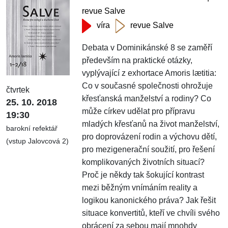
revue Salve
víra
revue Salve
Debata v Dominikánské 8 se zaměří
především na praktické otázky,
vyplývající z exhortace Amoris lætitia:
Co v současné společnosti ohrožuje
čtvrtek
křesťanská manželství a rodiny? Co
25. 10. 2018
může církev udělat pro přípravu
19:30
mladých křesťanů na život manželství,
barokní refektář
pro doprovázení rodin a výchovu dětí,
(vstup Jalovcová 2)
pro mezigenerační soužití, pro řešení
komplikovaných životních situací?
Proč je někdy tak šokující kontrast
mezi běžným vnímáním reality a
logikou kanonického práva? Jak řešit
situace konvertitů, kteří ve chvíli svého
obrácení za sebou mají mnohdy