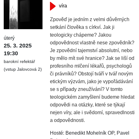
víra
Zpověď je jedním z velmi důvěrných
setkání člověka s církví. Jak ji
teologicky chápeme? Jakou
úterý
odpovědnost vlastně nese zpovědník?
25. 3. 2025
Je zpovědní tajemství absolutní, nebo
19:30
by mělo mít své hranice? Jak se liší od
barokní refektář
profesního mlčení lékařů, psychologů
(vstup Jalovcová 2)
či právníků? Obstojí tváří v tvář novým
etickým výzvám, jako je vypořádávání
se s případy zneužívání? V tomto
teologickém zamyšlení budeme hledat
odpovědi na otázky, které se týkají
nejen víry, ale i svědomí, spravedlnosti
a odpovědnosti.
Hosté: Benedikt Mohelník OP, Pavel