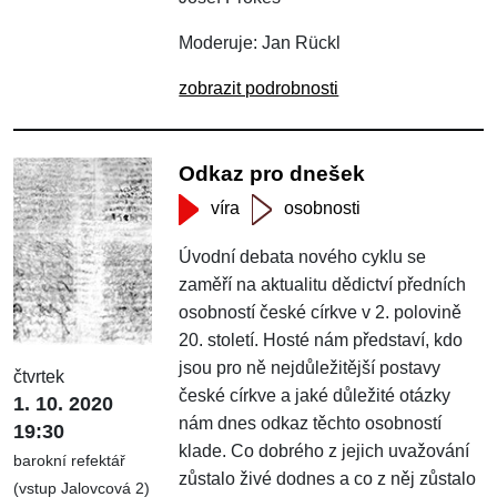
Moderuje: Jan Rückl
zobrazit podrobnosti
Odkaz pro dnešek
víra
osobnosti
Úvodní debata nového cyklu se
zaměří na aktualitu dědictví předních
osobností české církve v 2. polovině
20. století. Hosté nám představí, kdo
jsou pro ně nejdůležitější postavy
čtvrtek
české církve a jaké důležité otázky
1. 10. 2020
nám dnes odkaz těchto osobností
19:30
klade. Co dobrého z jejich uvažování
barokní refektář
zůstalo živé dodnes a co z něj zůstalo
(vstup Jalovcová 2)