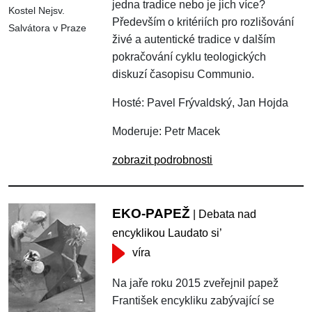
jedna tradice nebo je jich více?
Kostel Nejsv.
Především o kritériích pro rozlišování
Salvátora v Praze
živé a autentické tradice v dalším
pokračování cyklu teologických
diskuzí časopisu Communio.
Hosté: Pavel Frývaldský, Jan Hojda
Moderuje: Petr Macek
zobrazit podrobnosti
EKO-PAPEŽ
| Debata nad
encyklikou Laudato si’
víra
Na jaře roku 2015 zveřejnil papež
František encykliku zabývající se