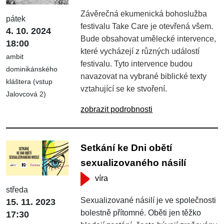
Závěrečná ekumenická bohoslužba
pátek
festivalu Take Care je otevřená všem.
4. 10. 2024
Bude obsahovat umělecké intervence,
18:00
které vycházejí z různých událostí
ambit
festivalu. Tyto intervence budou
dominikánského
navazovat na vybrané biblické texty
kláštera (vstup
vztahující se ke stvoření.
Jalovcová 2)
zobrazit podrobnosti
Setkání ke Dni obětí
sexualizovaného násilí
víra
středa
Sexualizované násilí je ve společnosti
15. 11. 2023
bolestně přítomné. Oběti jen těžko
17:30