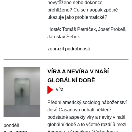
nevytěženo nebo dokonce
přehlíženo? Co se naopak zpětně
ukazuje jako problematické?
Hosté: Tomáš Petráček, Josef Prokeš,
Jaroslav Šebek
zobrazit podrobnosti
VÍRA A NEVÍRA V NAŠÍ
GLOBÁLNÍ DOBĚ
víra
Přední americký sociolog náboženství
José Casanova odhalí některé
podstatné aspekty víry a nevíry v naší
globální době a to včetně rozdílů mezi
pondělí
Evropou a Amerikou, Východem a