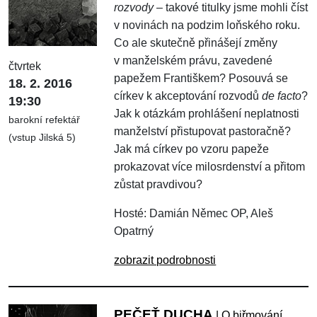
rozvody
– takové titulky jsme mohli číst
v novinách na podzim loňského roku.
Co ale skutečně přinášejí změny
v manželském právu, zavedené
čtvrtek
papežem Františkem? Posouvá se
18. 2. 2016
církev k akceptování rozvodů
de facto
?
19:30
Jak k otázkám prohlášení neplatnosti
barokní refektář
manželství přistupovat pastoračně?
(vstup Jilská 5)
Jak má církev po vzoru papeže
prokazovat více milosrdenství a přitom
zůstat pravdivou?
Hosté: Damián Němec OP, Aleš
Opatrný
zobrazit podrobnosti
PEČEŤ DUCHA
| O biřmování