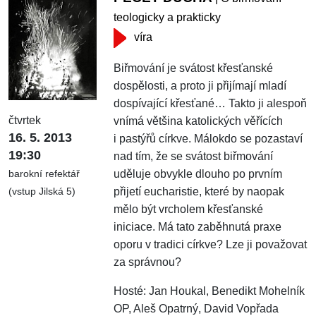
teologicky a prakticky
víra
Biřmování je svátost křesťanské
dospělosti, a proto ji přijímají mladí
dospívající křesťané… Takto ji alespoň
čtvrtek
vnímá většina katolických věřících
16. 5. 2013
i pastýřů církve. Málokdo se pozastaví
19:30
nad tím, že se svátost biřmování
uděluje obvykle dlouho po prvním
barokní refektář
přijetí eucharistie, které by naopak
(vstup Jilská 5)
mělo být vrcholem křesťanské
iniciace. Má tato zaběhnutá praxe
oporu v tradici církve? Lze ji považovat
za správnou?
Hosté: Jan Houkal, Benedikt Mohelník
OP, Aleš Opatrný, David Vopřada