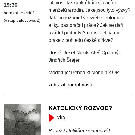
citlivosti ke konkrétním situacím
19:30
manželů a rodin. Jaké jsou tyto výzvy?
barokní refektář
Jak jim rozumět ve světle teologie a
(vstup Jalovcová 2)
etiky, pastorační práce? Jak se daří
uvádět podněty Amoris laetitia do
praxe z pohledu české církve?
Hosté: Josef Nuzík, Aleš Opatrný,
Jindřich Šrajer
Moderuje: Benedikt Mohelník OP
zobrazit podrobnosti
KATOLICKÝ ROZVOD?
víra
Papež katolíkům zjednodušil