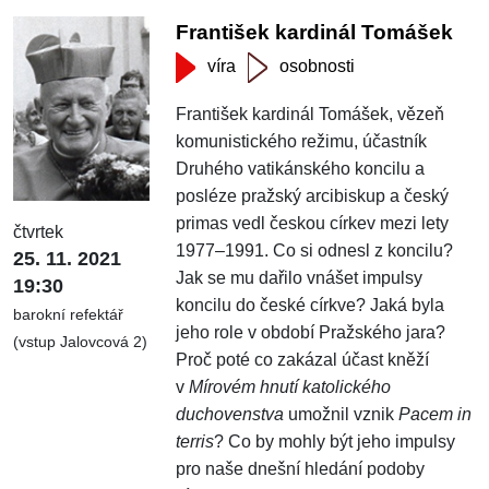
František kardinál Tomášek
víra
osobnosti
František kardinál Tomášek, vězeň
komunistického režimu, účastník
Druhého vatikánského koncilu a
posléze pražský arcibiskup a český
primas vedl českou církev mezi lety
čtvrtek
1977–1991. Co si odnesl z koncilu?
25. 11. 2021
Jak se mu dařilo vnášet impulsy
19:30
koncilu do české církve? Jaká byla
barokní refektář
jeho role v období Pražského jara?
(vstup Jalovcová 2)
Proč poté co zakázal účast kněží
v
Mírovém hnutí katolického
duchovenstva
umožnil vznik
Pacem in
terris
? Co by mohly být jeho impulsy
pro naše dnešní hledání podoby