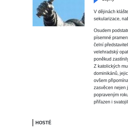
V dějinách klášt
sekularizace, na
Osudem podstatné
písemné prameny 
čelní představit
velehradský opat 
poněkud zastínil
Z katolických mu
dominikánů, jeji
ovšem připomínal
zasvěcen nejen 
popraveným roku
přiřazen i svatoj
HOSTÉ