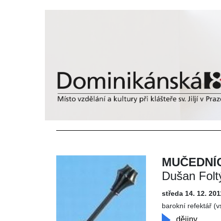
MUČEDNÍC
Dušan Folt
středa 14. 12. 201
barokní refektář (v
dějiny