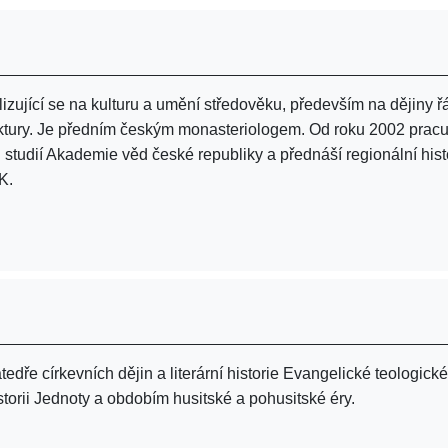
alizující se na kulturu a umění středověku, především na dějiny 
tektury. Je předním českým monasteriologem. Od roku 2002 pracu
 studií Akademie věd české republiky a přednáší regionální histo
K.
atedře církevních dějin a literární historie Evangelické teologick
storii Jednoty a obdobím husitské a pohusitské éry.