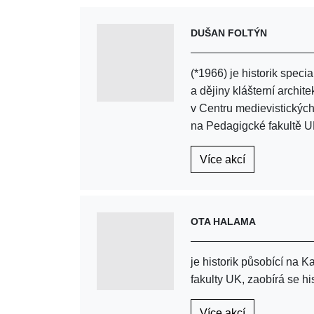
DUŠAN FOLTÝN
(*1966) je historik speci
a dějiny klášterní archi
v Centru medievistických
na Pedagigcké fakultě U
Více akcí
OTA HALAMA
je historik působící na K
fakulty UK, zaobírá se hi
Více akcí