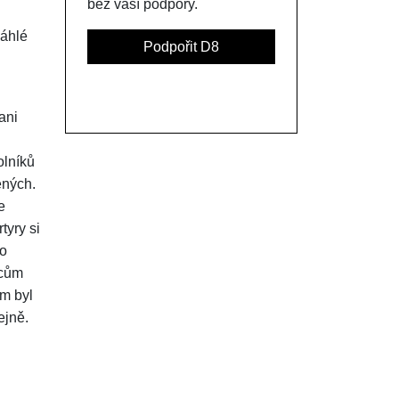
bez vaší podpory.
sáhlé
Podpořit D8
ani
olníků
ených.
e
tyry si
to
ncům
m byl
ejně.