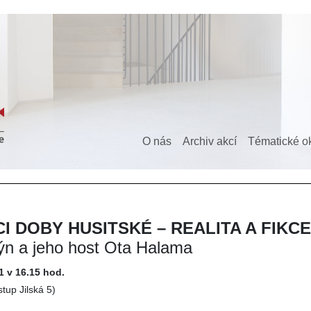
O nás
Archiv akcí
Tématické o
I DOBY HUSITSKÉ – REALITA A FIKCE
ýn a jeho host Ota Halama
1 v 16.15 hod.
stup Jilská 5)