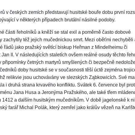
erů v českých zemích představují husitské bouře dobu první roz
bývající v některých případech brutální násilné podoby.
 části řeholníků a kněží se stal exil a poměrně často dobové
zachytily též jejich mučednickou smrt. Mezi oběťmi nechyběli 
elé řádů jako pražský světící biskup Heřman z Mindelheimu či
Jan II. V následujících staletích ovšem reálné osudy těchto řeh
y připomínky četných martyrů smyšlených či bezpečně nedolož
čedníků doby husitské se v současnosti těší úctě zejména trojic
chž relikvie jsou uchovávány ve slezských Ząbkowicích. Své mar
a i druhá strana krvavého konfliktu. Svátek 6. července byl pro
jménu Jana Husa a Jeronýma Pražského, ale také třem mláde
 1412 a dalším husitským mučedníkům. V době jagelonské k ni
ilský farář Michal Polák, který zemřel jako králův vězeň na Karlšt