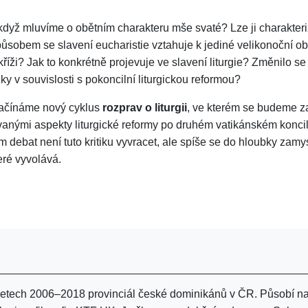
dyž mluvíme o obětním charakteru mše svaté? Lze ji charakteri
působem se slavení eucharistie vztahuje k jediné velikonoční ob
kříži? Jak to konkrétně projevuje ve slavení liturgie? Změnilo se
ky v souvislosti s pokoncilní liturgickou reformou?
ačínáme nový cyklus
rozprav o liturgii
, ve kterém se budeme z
ovanými aspekty liturgické reformy po druhém vatikánském koncil
 debat není tuto kritiku vyvracet, ale spíše se do hloubky zamy
eré vyvolává.
v letech 2006–2018 provinciál české dominikánů v ČR. Působí n