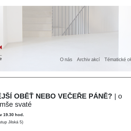
O nás
Archiv akcí
Tématické o
JŠÍ OBĚŤ NEBO VEČEŘE PÁNĚ?
| o
 mše svaté
 v 19.30 hod.
stup Jilská 5)