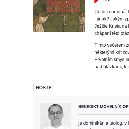
Co to znamená, k
i jinak? Jakým z
Ježíše Krista na 
chápání této otáz
Tímto večerem z
některými kritiz
Prvotním smyslem
nad otázkami, kt
HOSTÉ
BENEDIKT MOHELNÍK OP
je dominikán a teolog, 