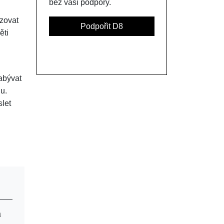
bez vaší podpory.
zovat
Podpořit D8
ěti
abývat
u.
slet
a