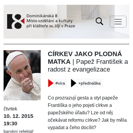
CÍRKEV JAKO PLODNÁ
MATKA
| Papež František a
radost z evangelizace
#víra
+přednáška
Co prozrazují gesta a styl papeže
Františka o jeho pojetí církve a
čtvrtek
papežského úřadu? Lze od něj
10. 12. 2015
očekávat reformu církve? Jak by měla
19:30
vypadat a čeho docílit?
barokní refektář