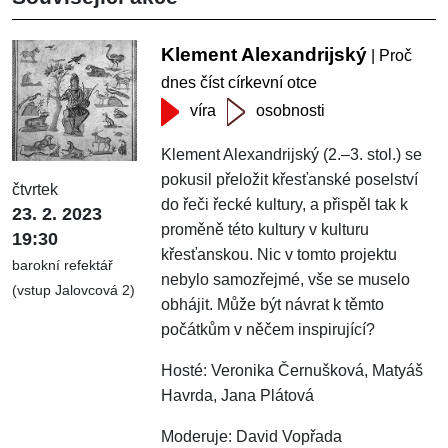
Klement Alexandrijský
| Proč
dnes číst církevní otce
víra
osobnosti
Klement Alexandrijský (2.–3. stol.) se
pokusil přeložit křesťanské poselství
čtvrtek
do řeči řecké kultury, a přispěl tak k
23. 2. 2023
proměně této kultury v kulturu
19:30
křesťanskou. Nic v tomto projektu
barokní refektář
nebylo samozřejmé, vše se muselo
(vstup Jalovcová 2)
obhájit. Může být návrat k těmto
počátkům v něčem inspirující?
Hosté: Veronika Černušková, Matyáš
Havrda, Jana Plátová
Moderuje: David Vopřada