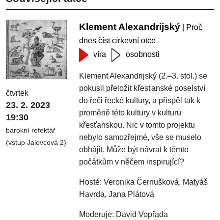
Klement Alexandrijský
| Proč
dnes číst církevní otce
víra
osobnosti
Klement Alexandrijský (2.–3. stol.) se
pokusil přeložit křesťanské poselství
čtvrtek
do řeči řecké kultury, a přispěl tak k
23. 2. 2023
proměně této kultury v kulturu
19:30
křesťanskou. Nic v tomto projektu
barokní refektář
nebylo samozřejmé, vše se muselo
(vstup Jalovcová 2)
obhájit. Může být návrat k těmto
počátkům v něčem inspirující?
Hosté: Veronika Černušková, Matyáš
Havrda, Jana Plátová
Moderuje: David Vopřada