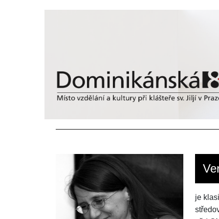
Ve
je klas
středo