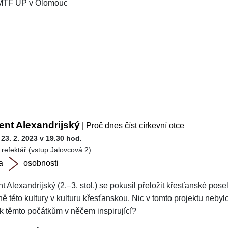
MTF UP v Olomouc
ent Alexandrijský
| Proč dnes číst církevní otce
 23. 2. 2023 v 19.30 hod.
 refektář (vstup Jalovcová 2)
a
osobnosti
 Alexandrijský (2.–3. stol.) se pokusil přeložit křesťanské posels
ě této kultury v kulturu křesťanskou. Nic v tomto projektu neby
 k těmto počátkům v něčem inspirující?