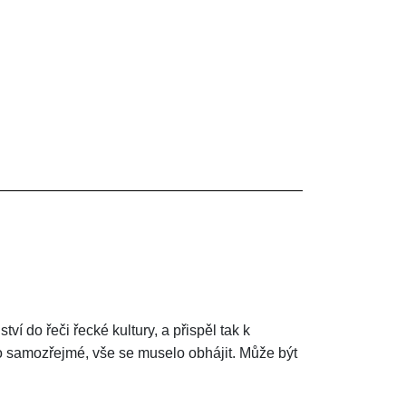
tví do řeči řecké kultury, a přispěl tak k
lo samozřejmé, vše se muselo obhájit. Může být