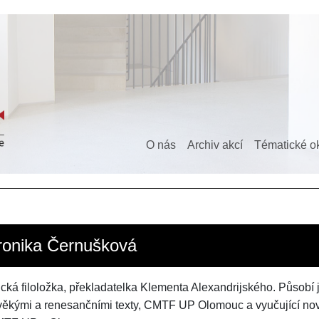
O nás
Archiv akcí
Tématické o
ronika Černušková
ická filoložka, překladatelka Klementa Alexandrijského. Působí j
věkými a renesančními texty, CMTF UP Olomouc a vyučující novo