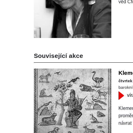
věd C
Související akce
Klem
čtvrtek
barokní
vír
Klement
proměn
návrat