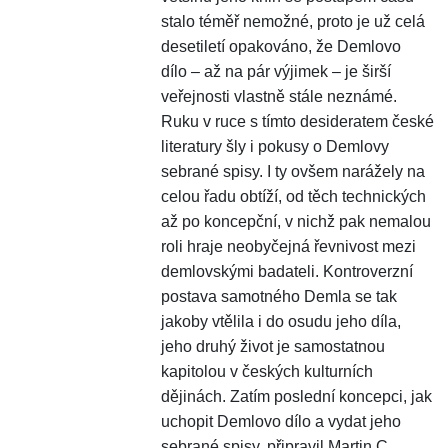
stalo téměř nemožné, proto je už celá
desetiletí opakováno, že Demlovo
dílo – až na pár výjimek – je širší
veřejnosti vlastně stále neznámé.
Ruku v ruce s tímto desideratem české
literatury šly i pokusy o Demlovy
sebrané spisy. I ty ovšem narážely na
celou řadu obtíží, od těch technických
až po koncepční, v nichž pak nemalou
roli hraje neobyčejná řevnivost mezi
demlovskými badateli. Kontroverzní
postava samotného Demla se tak
jakoby vtělila i do osudu jeho díla,
jeho druhý život je samostatnou
kapitolou v českých kulturních
dějinách. Zatím poslední koncepci, jak
uchopit Demlovo dílo a vydat jeho
sebrané spisy, připravil Martin C.