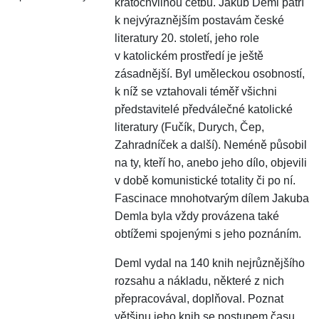
kratochvilnou četbu. Jakub Deml patří
k nejvýraznějším postavám české
literatury 20. století, jeho role
v katolickém prostředí je ještě
zásadnější. Byl uměleckou osobností,
k níž se vztahovali téměř všichni
představitelé předválečné katolické
literatury (Fučík, Durych, Čep,
Zahradníček a další). Neméně působil
na ty, kteří ho, anebo jeho dílo, objevili
v době komunistické totality či po ní.
Fascinace mnohotvarým dílem Jakuba
Demla byla vždy provázena také
obtížemi spojenými s jeho poznáním.
Deml vydal na 140 knih nejrůznějšího
rozsahu a nákladu, některé z nich
přepracovával, doplňoval. Poznat
většinu jeho knih se postupem času