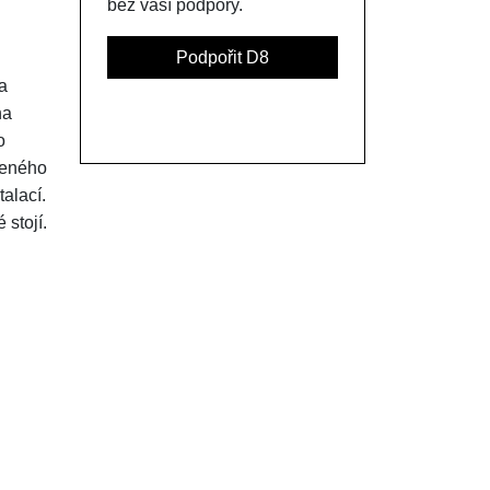
bez vaší podpory.
Podpořit D8
a
na
o
zeného
alací.
 stojí.