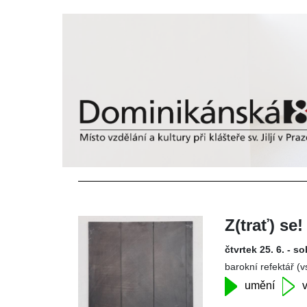
Z(trať) se!
čtvrtek 25. 6. - s
barokní refektář (
umění