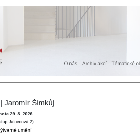
O nás
Archiv akcí
Tématické o
| Jaromír Šimkůj
obota 29. 8. 2026
vstup Jalovcová 2)
výtvarné umění