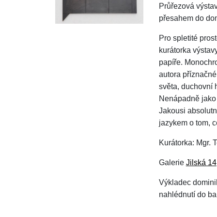
Průřezová výstav
přesahem do dom
Pro spletité pros
kurátorka výstavy
papíře. Monochro
autora příznačné
světa, duchovní 
Nenápadně jako by
Jakousi absolutn
jazykem o tom, c
Kurátorka: Mgr. 
Galerie
Jilská 14
Výkladec dominik
nahlédnutí do ba