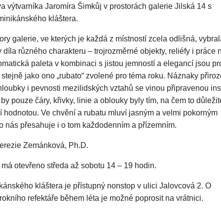
a výtvarníka Jaromíra Šimkůj v prostorách galerie Jilská 14 s
inikánského kláštera.
tory galerie, ve kterých je každá z místností zcela odlišná, vybral
 díla různého charakteru – trojrozměrné objekty, reliéfy i práce 
matická paleta v kombinaci s jistou jemností a elegancí jsou pr
 stejně jako ono „rubato“ zvolené pro téma roku. Náznaky přiro
hloubky i pevnosti mezilidských vztahů se vinou připravenou inst
 pouze čáry, křivky, linie a oblouky byly tím, na čem to důležité
í hodnotou. Ve chvění a rubatu mluví jasným a velmi pokorným
o nás přesahuje i o tom každodenním a přízemním.
Terezie Zemánková, Ph.D.
má otevřeno středa až sobotu 14 – 19 hodin.
ánského kláštera je přístupný nonstop v ulici Jalovcová 2. O
rokního refektáře během léta je možné poprosit na vrátnici.