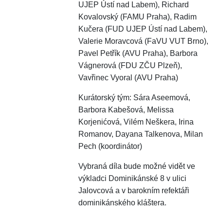
UJEP Ústí nad Labem), Richard
Kovalovský (FAMU Praha), Radim
Kučera (FUD UJEP Ústí nad Labem),
Valerie Moravcová (FaVU VUT Brno),
Pavel Petřík (AVU Praha), Barbora
Vágnerová (FDU ZČU Plzeň),
Vavřinec Vyoral (AVU Praha)
Kurátorský tým: Sára Aseemová,
Barbora Kabešová, Melissa
Korjenićová, Vilém Neškera, Irina
Romanov, Dayana Talkenova, Milan
Pech (koordinátor)
Vybraná díla bude možné vidět ve
výkladci Dominikánské 8 v ulici
Jalovcová a v barokním refektáři
dominikánského kláštera.