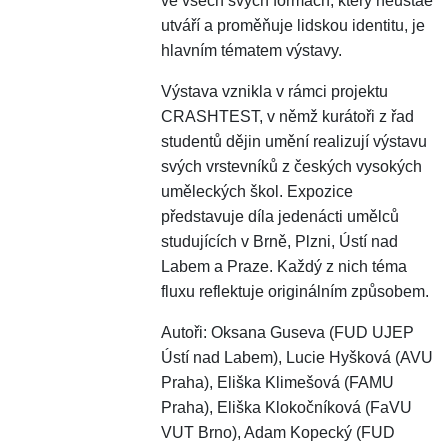
ve všech svých formách, který neustáe
utváří a proměňuje lidskou identitu, je
hlavním tématem výstavy.
Výstava vznikla v rámci projektu
CRASHTEST, v němž kurátoři z řad
studentů dějin umění realizují výstavu
svých vrstevníků z českých vysokých
uměleckých škol. Expozice
představuje díla jedenácti umělců
studujících v Brně, Plzni, Ústí nad
Labem a Praze. Každý z nich téma
fluxu reflektuje originálním způsobem.
Autoři: Oksana Guseva (FUD UJEP
Ústí nad Labem), Lucie Hyšková (AVU
Praha), Eliška Klimešová (FAMU
Praha), Eliška Klokočníková (FaVU
VUT Brno), Adam Kopecký (FUD