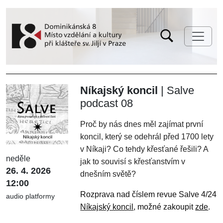
Níkajský koncil
| Salve
podcast 08
Proč by nás dnes měl zajímat první
koncil, který se odehrál před 1700 lety
v
Níkaji
? Co tehdy křesťané řešili? A
neděle
jak to souvisí s křesťanstvím v
26. 4. 2026
dnešním světě?
12:00
Rozprava nad číslem revue Salve 4/24
audio platformy
Níkajský koncil
, možné zakoupit
zde
.