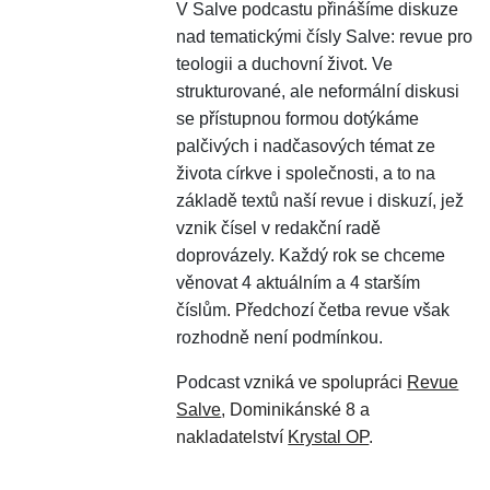
V Salve podcastu přinášíme diskuze
nad tematickými čísly Salve: revue pro
teologii a duchovní život. Ve
strukturované, ale neformální diskusi
se přístupnou formou dotýkáme
palčivých i nadčasových témat ze
života církve i společnosti, a to na
základě textů naší revue i diskuzí, jež
vznik čísel v redakční radě
doprovázely. Každý rok se chceme
věnovat 4 aktuálním a 4 starším
číslům. Předchozí četba revue však
rozhodně není podmínkou.
Podcast v
zniká ve spolupráci
Revue
Salve
, Dominikánské 8 a
nakladatelství
Krystal OP
.