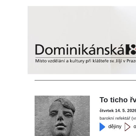
To ticho ř
čtvrtek 14. 5. 202
barokní refektář (
dějiny
o