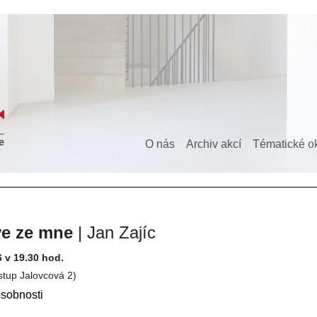
O nás
Archiv akcí
Tématické o
ve ze mne
| Jan Zajíc
6 v 19.30 hod.
vstup Jalovcová 2)
sobnosti