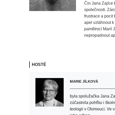
Čin Jana Zajíce b
společnosti. Záro
frustrace a poci
apel vztáhnout k
pamětnicí Marií J
nepropadnout apa
HOSTÉ
MARIE JÍLKOVÁ
byla spolužačka Jana Za
zúčastnila pohřbu i škol
teologii v Olomouci. Ve 