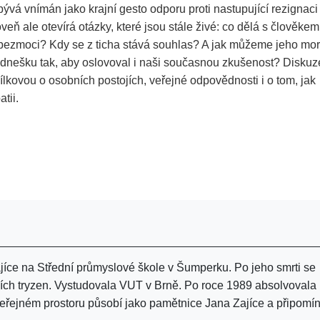
ývá vnímán jako krajní gesto odporu proti nastupující rezignaci
veň ale otevírá otázky, které jsou stále živé: co dělá s člověkem 
t bezmoci? Kdy se z ticha stává souhlas? A jak můžeme jeho mor
 dnešku tak, aby oslovoval i naši současnou zkušenost? Diskuz
ílkovou o osobních postojích, veřejné odpovědnosti i o tom, jak
tii.
jíce na Střední průmyslové škole v Šumperku. Po jeho smrti se
ních tryzen. Vystudovala VUT v Brně. Po roce 1989 absolvovala
veřejném prostoru působí jako pamětnice Jana Zajíce a připomí