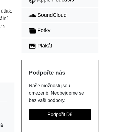
útlak,
SoundCloud
ální
e s
Fotky
Plakát
Podpořte nás
Naše možnosti jsou
omezené. Neobejdeme se
bez vaší podpory.
Podpořit D8
ná