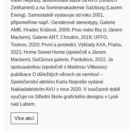
Karel Nepraš), absolvovala stáže na AVU (Jindřich
Zeithamml) a na Sommerakademie Salzburg (Lauren
Ewing). Samostatně vystavuje od roku 2001,
připomeňme např.: Genderové stereotypy, Galerie
AMB, Hradec Králové, 2009; Prso nebo Boj (s Jánem
Mackem), Galerie ART, Chrudim, 2019; UFFO,
Trutnov, 2020; První a poslední, Výklady AXA, Praha,
2021; Home Sweet Home (společně s Jánem
Mackem), Gočárova galerie, Pardubice, 2022. Je
spoluautorkou (společně s Martinou Vítkovou)
publikace O důležitých věcech se nemluví –
Společenství ateliéru Karla Nepraše vydané
Nakladatelstvím AVU v roce 2020. V současné době
vyučuje na Střední škole grafického designu v Lysé
nad Labem.
Více akcí