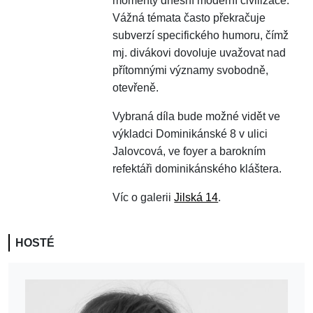
momenty dnešní moderní civilizace.
Vážná témata často překračuje
subverzí specifického humoru, čímž
mj. divákovi dovoluje uvažovat nad
přítomnými významy svobodně,
otevřeně.
Vybraná díla bude možné vidět ve
výkladci Dominikánské 8 v ulici
Jalovcová, ve foyer a barokním
refektáři dominikánského kláštera.
Víc o galerii
Jilská 14
.
HOSTÉ