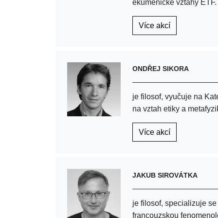
ekumenické vztahy ETF.
Více akcí
ONDŘEJ SIKORA
je filosof, vyučuje na Ka
na vztah etiky a metafyz
Více akcí
JAKUB SIROVÁTKA
je filosof, specializuje s
francouzskou fenomenolo