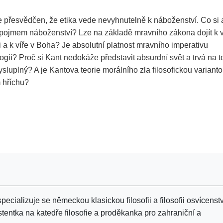
 přesvědčen, že etika vede nevyhnutelně k náboženství. Co si 
pojmem náboženství? Lze na základě mravního zákona dojít k v
 a k víře v Boha? Je absolutní platnost mravního imperativu
ogií? Proč si Kant nedokáže představit absurdní svět a trvá na t
sluplný? A je Kantova teorie morálního zla filosofickou variant
 hříchu?
pecializuje se německou klasickou filosofii a filosofii osvícenstv
tentka na katedře filosofie a proděkanka pro zahraniční a