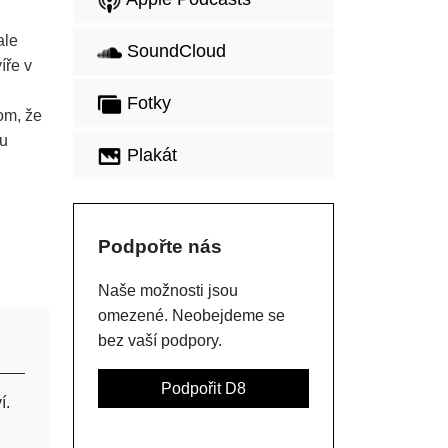
ale
SoundCloud
íře v
Fotky
om, že
ou
Plakát
Podpořte nás
Naše možnosti jsou
omezené. Neobejdeme se
bez vaší podpory.
Podpořit D8
í.