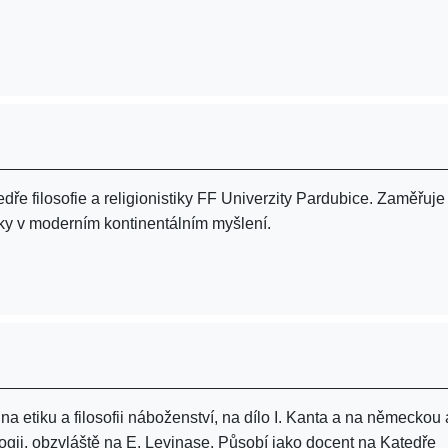
tedře filosofie a religionistiky FF Univerzity Pardubice. Zaměřuje
iky v moderním kontinentálním myšlení.
e na etiku a filosofii náboženství, na dílo I. Kanta a na německou 
gii, obzvláště na E. Levinase. Působí jako docent na Katedře