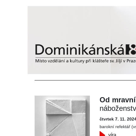
Od mravní
náboženstv
čtvrtek 7. 11. 202
barokní refektář (
víra