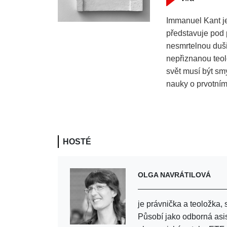
Immanuel Kant je
představuje pod 
nesmrtelnou duši
nepřiznanou teol
svět musí být smy
nauky o prvotním
HOSTÉ
OLGA NAVRÁTILOVÁ
je právnička a teoložka, s
Působí jako odborná asis