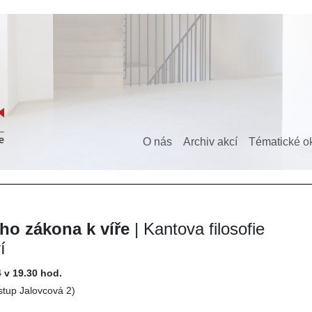
O nás
Archiv akcí
Tématické o
ho zákona k víře
| Kantova filosofie
í
4 v 19.30 hod.
vstup Jalovcová 2)