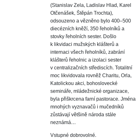
(Stanislav Zela, Ladislav Hlad, Karel
Otčenášek, Štěpán Trochta),
odsouzeno a vězněno bylo 400–500
diecézních kněží, 350 řeholníků a
stovky řeholních sester. Došlo
k likvidaci mužských klášterů a
internaci všech řeholníků, zabrání
klášterů řeholnic a izolaci sester
v centralizačních střediscích. Totalitní
moc likvidovala rovněž Charitu, Orla,
Katolickou akci, bohoslovecké
semináře, mládežnické organizace,
byla přiškrcena farní pastorace. Jména
mnohých vyznavačů i mučedníků
zůstávají většině národa stále
neznámá…
Vstupné dobrovolné.