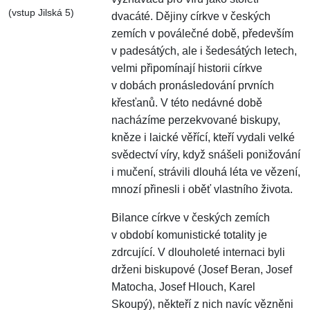
(vstup Jilská 5)
dvacáté. Dějiny církve v českých
zemích v poválečné době, především
v padesátých, ale i šedesátých letech,
velmi připomínají historii církve
v dobách pronásledování prvních
křesťanů. V této nedávné době
nacházíme perzekvované biskupy,
kněze i laické věřící, kteří vydali velké
svědectví víry, když snášeli ponižování
i mučení, strávili dlouhá léta ve vězení,
mnozí přinesli i oběť vlastního života.
Bilance církve v českých zemích
v období komunistické totality je
zdrcující. V dlouholeté internaci byli
drženi biskupové (Josef Beran, Josef
Matocha, Josef Hlouch, Karel
Skoupý), někteří z nich navíc vězněni