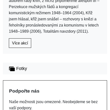
autorem řady knih, z nichž připomeňme alespoň tři –
Perzekuce mužských řádů a kongregací
komunistickým režimem 1948–1964 (2004), Kříž
jsem hlásal, kříž jsem snášel – rozhovory s knězi a
řeholníky pronásledovanými za komunismu v letech
1948–1989 (2006), Totalitám navzdory (2011).
Více akcí
Fotky
Podpořte nás
Naše možnosti jsou omezené. Neobejdeme se bez
vaší podpory.