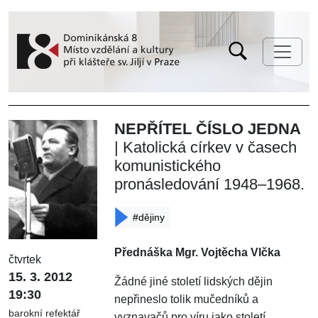
NEPŘÍTEL ČÍSLO JEDNA
| Katolická církev v časech
komunistického
pronásledování 1948–1968.
#dějiny
Přednáška Mgr. Vojtěcha Vlčka
čtvrtek
15. 3. 2012
Žádné jiné století lidských dějin
19:30
nepřineslo tolik mučedníků a
barokní refektář
vyznavačů pro víru jako století