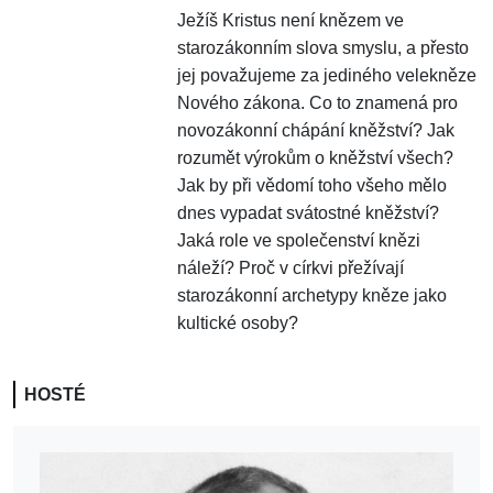
Ježíš Kristus není knězem ve
starozákonním slova smyslu, a přesto
jej považujeme za jediného velekněze
Nového zákona. Co to znamená pro
novozákonní chápání kněžství? Jak
rozumět výrokům o kněžství všech?
Jak by při vědomí toho všeho mělo
dnes vypadat svátostné kněžství?
Jaká role ve společenství knězi
náleží? Proč v církvi přežívají
starozákonní archetypy kněze jako
kultické osoby?
HOSTÉ