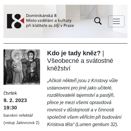
Kdo je tady kněz?
|
Všeobecné a svátostné
kněžství
„Ačkoli někteří jsou z Kristovy vůle
ustanoveni pro jiné jako učitelé,
čtvrtek
rozdělovatelé tajemství a pastýři,
9. 2. 2023
přece je mezi všemi opravdová
19:30
rovnost v důstojnosti a v činnosti
barokní refektář
společné všem věřícím při budování
(vstup Jalovcová 2)
Kristova těla“ (Lumen gentium 32).