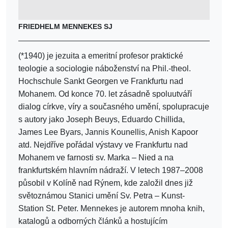
FRIEDHELM MENNEKES SJ
(*1940) je jezuita a emeritní profesor praktické
teologie a sociologie náboženství na Phil.-theol.
Hochschule Sankt Georgen ve Frankfurtu nad
Mohanem. Od konce 70. let zásadně spoluutváří
dialog církve, víry a současného umění, spolupracuje
s autory jako Joseph Beuys, Eduardo Chillida,
James Lee Byars, Jannis Kounellis, Anish Kapoor
atd. Nejdříve pořádal výstavy ve Frankfurtu nad
Mohanem ve farnosti sv. Marka – Nied a na
frankfurtském hlavním nádraží. V letech 1987–2008
působil v Kolíně nad Rýnem, kde založil dnes již
světoznámou Stanici umění Sv. Petra – Kunst-
Station St. Peter. Mennekes je autorem mnoha knih,
katalogů a odborných článků a hostujícím