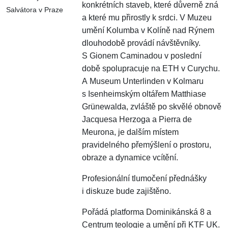
konkrétních staveb, které důverně zná
Salvátora v Praze
a které mu přirostly k srdci. V Muzeu
umění Kolumba v Kolíně nad Rýnem
dlouhodobě provádí návštěvníky.
S Gionem Caminadou v poslední
době spolupracuje na ETH v Curychu.
A Museum Unterlinden v Kolmaru
s Isenheimským oltářem Matthiase
Grünewalda, zvláště po skvělé obnově
Jacquesa Herzoga a Pierra de
Meurona, je dalším místem
pravidelného přemýšlení o prostoru,
obraze a dynamice vcítění.
Profesionální tlumočení přednášky
i diskuze bude zajištěno.
Pořádá platforma Dominikánská 8 a
Centrum teologie a umění při KTF UK.