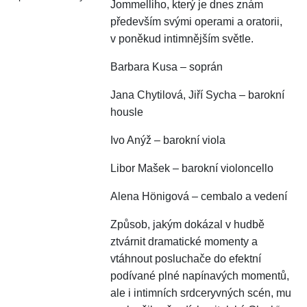
Jommelliho, který je dnes znám
především svými operami a oratorii,
v poněkud intimnějším světle.
Barbara Kusa – soprán
Jana Chytilová, Jiří Sycha – barokní
housle
Ivo Anýž – barokní viola
Libor Mašek – barokní violoncello
Alena Hönigová – cembalo a vedení
Způsob, jakým dokázal v hudbě
ztvárnit dramatické momenty a
vtáhnout posluchače do efektní
podívané plné napínavých momentů,
ale i intimních srdceryvných scén, mu