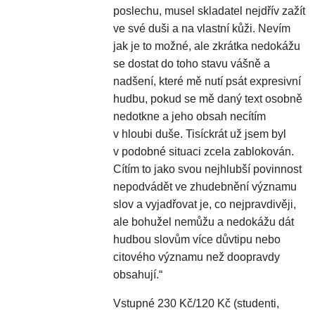
poslechu, musel skladatel nejdřív zažít
ve své duši a na vlastní kůži. Nevím
jak je to možné, ale zkrátka nedokážu
se dostat do toho stavu vášně a
nadšení, které mě nutí psát expresivní
hudbu, pokud se mě daný text osobně
nedotkne a jeho obsah necítím
v hloubi duše. Tisíckrát už jsem byl
v podobné situaci zcela zablokován.
Cítím to jako svou nejhlubší povinnost
nepodvádět ve zhudebnění významu
slov a vyjadřovat je, co nejpravdivěji,
ale bohužel nemůžu a nedokážu dát
hudbou slovům více důvtipu nebo
citového významu než doopravdy
obsahují.“
Vstupné 230 Kč/120 Kč (studenti,