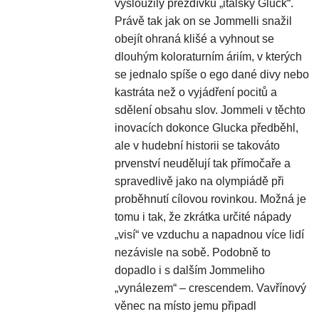
vysloužily přezdívku „italský Gluck“.
Právě tak jak on se Jommelli snažil
obejít ohraná klišé a vyhnout se
dlouhým koloraturním áriím, v kterých
se jednalo spíše o ego dané divy nebo
kastráta než o vyjádření pocitů a
sdělení obsahu slov. Jommeli v těchto
inovacích dokonce Glucka předběhl,
ale v hudební historii se takováto
prvenství neudělují tak přímočaře a
spravedlivě jako na olympiádě při
proběhnutí cílovou rovinkou. Možná je
tomu i tak, že zkrátka určité nápady
„visí“ ve vzduchu a napadnou více lidí
nezávisle na sobě. Podobně to
dopadlo i s dalším Jommeliho
„vynálezem“ – crescendem. Vavřínový
věnec na místo jemu připadl