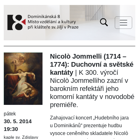
Nicolò Jommelli (1714 –
1774): Duchovní a světské
kantáty
| K 300. výročí
Nicolò Jommelliho zazní v
barokním refektáři jeho
komorní kantáty v novodobé
premiéře.
pátek
Zahajovací koncert „Hudebního jara
30. 5. 2014
u Dominikánů“ prezentuje hudbu
19:30
vysoce ceněného skladatele Nicolò
kaple sv. Zdislavy