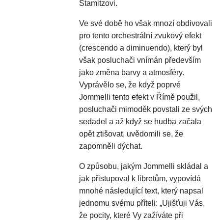
Stamitzovi.
Ve své době ho však mnozí obdivovali
pro tento orchestrální zvukový efekt
(crescendo a diminuendo), který byl
však posluchači vnímán především
jako změna barvy a atmosféry.
Vyprávělo se, že když poprvé
Jommelli tento efekt v Římě použil,
posluchači mimoděk povstali ze svých
sedadel a až když se hudba začala
opět ztišovat, uvědomili se, že
zapomněli dýchat.
O způsobu, jakým Jommelli skládal a
jak přistupoval k libretům, vypovídá
mnohé následující text, který napsal
jednomu svému příteli: „Ujišťuji Vás,
že pocity, které Vy zažíváte při