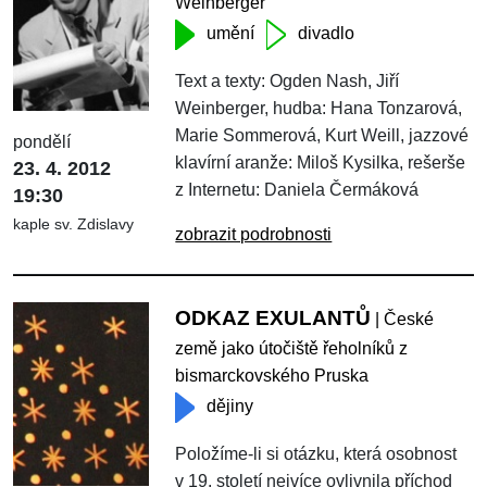
Weinberger
umění
divadlo
Text a texty: Ogden Nash, Jiří
Weinberger, hudba: Hana Tonzarová,
Marie Sommerová, Kurt Weill, jazzové
pondělí
klavírní aranže: Miloš Kysilka, rešerše
23. 4. 2012
z Internetu: Daniela Čermáková
19:30
kaple sv. Zdislavy
zobrazit podrobnosti
ODKAZ EXULANTŮ
| České
země jako útočiště řeholníků z
bismarckovského Pruska
dějiny
Položíme-li si otázku, která osobnost
v 19. století nejvíce ovlivnila příchod