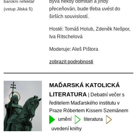
bývá někdy odmítán a jindy
barokní refektář
přeceňován, bude třeba uvést do
(vstup Jilská 5)
širších souvislostí.
Hosté: Tomáš Holub, Zdeněk Nešpor,
Iva Ritschelová
Moderuje: Aleš Pištora
zobrazit podrobnosti
MAĎARSKÁ KATOLICKÁ
LITERATURA
| Debatní večer s
ředitelem Maďarského institutu v
Praze Róbertem Kissem Szemánem
umění
literatura
uvedení knihy