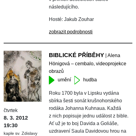
následujícího.
Hosté: Jakub Zouhar
zobrazit podrobnosti
BIBLICKÉ PŘÍBĚHY
| Alena
Hönigová – cembalo, videoprojekce
obrazů
umění
hudba
Roku 1700 byla v Lipsku vydána
sbírka šesti sonát krušnohorského
rodáka Johanna Kuhnaua. Každá
čtvrtek
z nich popisuje jednu událost z bible.
8. 3. 2012
Ať už je to boj Davida a Goliáše,
19:30
uzdravení Saula Davidovou hrou na
kaple sv. Zdislavy