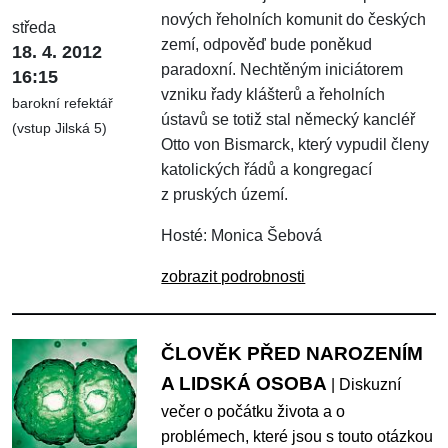
nových řeholních komunit do českých
středa
zemí, odpověď bude poněkud
18. 4. 2012
paradoxní. Nechtěným iniciátorem
16:15
vzniku řady klášterů a řeholních
barokní refektář
ústavů se totiž stal německý kancléř
(vstup Jilská 5)
Otto von Bismarck, který vypudil členy
katolických řádů a kongregací
z pruských území.
Hosté: Monica Šebová
zobrazit podrobnosti
ČLOVĚK PŘED NAROZENÍM
A LIDSKÁ OSOBA
| Diskuzní
večer o počátku života a o
problémech, které jsou s touto otázkou