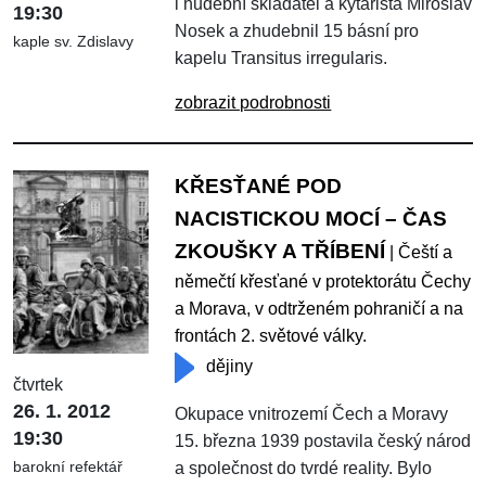
i hudební skladatel a kytarista Miroslav
19:30
Nosek a zhudebnil 15 básní pro
kaple sv. Zdislavy
kapelu Transitus irregularis.
zobrazit podrobnosti
KŘESŤANÉ POD
NACISTICKOU MOCÍ – ČAS
ZKOUŠKY A TŘÍBENÍ
| Čeští a
němečtí křesťané v protektorátu Čechy
a Morava, v odtrženém pohraničí a na
frontách 2. světové války.
dějiny
čtvrtek
26. 1. 2012
Okupace vnitrozemí Čech a Moravy
19:30
15. března 1939 postavila český národ
barokní refektář
a společnost do tvrdé reality. Bylo