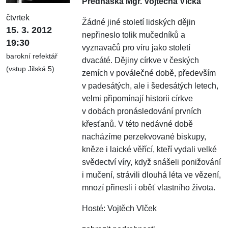
Přednáška Mgr. Vojtěcha Vlčka
čtvrtek
Žádné jiné století lidských dějin
15. 3. 2012
nepřineslo tolik mučedníků a
19:30
vyznavačů pro víru jako století
barokní refektář
dvacáté. Dějiny církve v českých
(vstup Jilská 5)
zemích v poválečné době, především
v padesátých, ale i šedesátých letech,
velmi připomínají historii církve
v dobách pronásledování prvních
křesťanů. V této nedávné době
nacházíme perzekvované biskupy,
kněze i laické věřící, kteří vydali velké
svědectví víry, když snášeli ponižování
i mučení, strávili dlouhá léta ve vězení,
mnozí přinesli i oběť vlastního života.
Hosté: Vojtěch Vlček