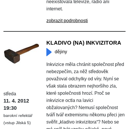
neexistovala televize, rádio ani
internet.
zobrazit podrobnosti
KLADIVO (NA) INKVIZITORA
dějiny
Inkvizice měla chránit společnost před
nebezpečím, za něž středověk
považoval odchylky od víry. Nyní se
však stala obrazem nejhoršího zla,
které společnosti hrozí. Proč se
středa
11. 4. 2012
inkvizice octla na lavici
19:30
obžalovaných? Nemusí společnost
tváří tvář extremismu někomu přeci jen
barokní refektář
svěřit „kladivo inkvizitora“? Nebo se
(vstup Jilská 5)