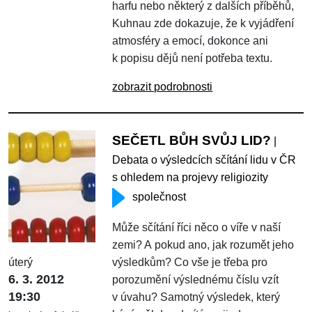
harfu nebo některý z dalších příběhů,
Kuhnau zde dokazuje, že k vyjádření
atmosféry a emocí, dokonce ani
k popisu dějů není potřeba textu.
zobrazit podrobnosti
SEČETL BŮH SVŮJ LID?
|
Debata o výsledcích sčítání lidu v ČR
s ohledem na projevy religiozity
společnost
Může sčítání říci něco o víře v naší
zemi? A pokud ano, jak rozumět jeho
úterý
výsledkům? Co vše je třeba pro
6. 3. 2012
porozumění výslednému číslu vzít
19:30
v úvahu? Samotný výsledek, který