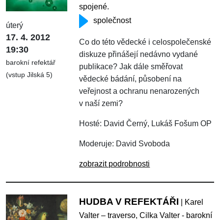
spojené.
společnost
úterý
17. 4. 2012
Co do této vědecké i celospolečenské
19:30
diskuze přinášejí nedávno vydané
barokní refektář
publikace? Jak dále směřovat
(vstup Jilská 5)
vědecké bádání, působení na
veřejnost a ochranu nenarozených
v naší zemi?
Hosté: David Černý, Lukáš Fošum OP
Moderuje: David Svoboda
zobrazit podrobnosti
HUDBA V REFEKTÁŘI
| Karel
Valter – traverso, Cilka Valter - barokní