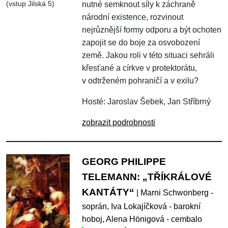
(vstup Jilská 5)
nutné semknout síly k záchraně
národní existence, rozvinout
nejrůznější formy odporu a být ochoten
zapojit se do boje za osvobození
země. Jakou roli v této situaci sehráli
křesťané a církve v protektorátu,
v odtrženém pohraničí a v exilu?
Hosté: Jaroslav Šebek, Jan Stříbrný
zobrazit podrobnosti
GEORG PHILIPPE
TELEMANN: „TŘÍKRÁLOVÉ
KANTÁTY“
| Marni Schwonberg -
soprán, Iva Lokajíčková - barokní
hoboj, Alena Hönigová - cembalo