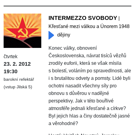
INTERMEZZO SVOBODY
|
Křesťané mezi válkou a Únorem 1948
dějiny
Konec války, obnovení
Československa, návrat tisíců vězňů
čtvrtek
zrodily euforii, která se však mísila
23. 2. 2012
s bolestí, voláním po spravedlnosti, ale
19:30
i s brutalitou odvety a pomsty. Lidé byli
barokní refektář
ochotni nasadit všechny síly pro
(vstup Jilská 5)
obnovu s důvěrou v nadějné
perspektivy. Jak v této bouřlivé
atmosféře jednali křesťané a církve?
Byl jejich hlas a činy dostatečně jasné
a věrohodné?