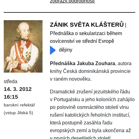
zobrazit podrobnosti
ZÁNIK SVĚTA KLÁŠTERŮ
|
Přednáška o sekularizaci během
osvícenství ve střední Evropě
dějiny
Přednáška Jakuba Zouhara
, autora
knihy Česká dominikánská provincie
v raném novověku.
středa
14. 3. 2012
Dramatické zrušení jezuitského řádu
16:15
v Portugalsku a jeho koloniích zahájilo
barokní refektář
po polovině osmnáctého století vlnu
(vstup Jilská 5)
rušení katolických řeholních institucí,
která postupně zasáhla řadu
evropských zemí a byla ukončena až
v prvních desetiletích století