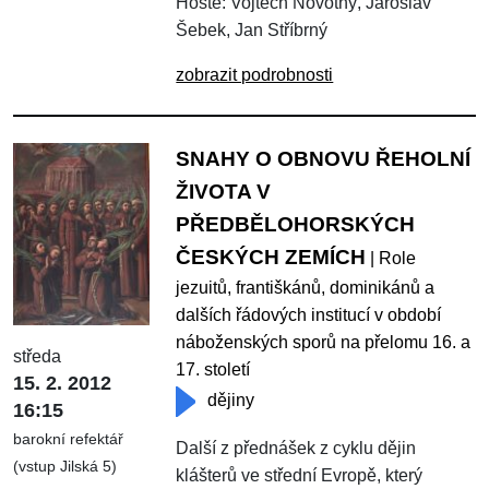
Hosté: Vojtěch Novotný, Jaroslav
Šebek, Jan Stříbrný
zobrazit podrobnosti
SNAHY O OBNOVU ŘEHOLNÍ
ŽIVOTA V
PŘEDBĚLOHORSKÝCH
ČESKÝCH ZEMÍCH
| Role
jezuitů, františkánů, dominikánů a
dalších řádových institucí v období
náboženských sporů na přelomu 16. a
středa
17. století
15. 2. 2012
dějiny
16:15
barokní refektář
Další z přednášek z cyklu dějin
(vstup Jilská 5)
klášterů ve střední Evropě, který