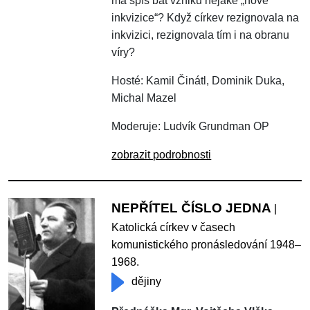
má spíš bát vzniku nějaké „nové
inkvizice“? Když církev rezignovala na
inkvizici, rezignovala tím i na obranu
víry?
Hosté: Kamil Činátl, Dominik Duka,
Michal Mazel
Moderuje: Ludvík Grundman OP
zobrazit podrobnosti
NEPŘÍTEL ČÍSLO JEDNA
|
Katolická církev v časech
komunistického pronásledování 1948–
1968.
dějiny