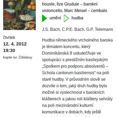
housle, Ilze Grudule – barokní
violoncello, Marc Meisel – cembalo
umění
hudba
J.S. Bach, C.P.E. Bach, G.P. Telemann
čtvrtek
Hudba německého vrcholného baroka
12. 4. 2012
je tématem koncertu, který
19:30
Dominikánská 8 uskutečňuje ve
kaple sv. Zdislavy
spolupráci s prestižním basilejským
„Spolkem pro podporu absolventů –
Schola cantorum basiliensis“ na poli
staré hudby. V průvodním slově se
dozvíte o tom, jaký druh hudby bylo
možné si vyslechnout v barokních
klášterech a jakou roli kláštery sehrály
na poli mezinárodní kulturní
komunikace v dobách, kdy ještě