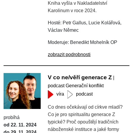
Kniha vyšla v Nakladatelství
Karolinum v roce 2024.
Hosté: Petr Gallus, Lucie Kolářová,
Václav Němec
Moderuje: Benedikt Mohelník OP
zobrazit podrobnosti
V co ne/věří generace Z
|
podcast Generační konflikt
víra
podcast
Co dnes očekávají od církve mladí?
Co je pro spiritualitu generace Z
probíhá
typické? Proč opouštějí tradičních
od 22. 11. 2024
náboženské instituce a jaké formy
do 29. 11. 2024