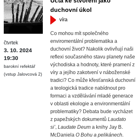
Úcta ke stvoření jako
duchovní úkol
víra
Co mohou mít společného
enviromentální problematika a
čtvrtek
duchovní život? Nakolik ovlivňují naši
3. 10. 2024
reflexi současného stavu planety naše
19:30
východiska a hodnoty, které pramení z
barokní refektář
víry a jejího zakotvení v náboženské
(vstup Jalovcová 2)
tradici? Co může křesťanská duchovní
a teologická tradice nabídnout pro
formaci a vzdělávání mladé generace
v oblasti ekologie a environmentální
problematiky? Debata bude vycházet
z papežských dokumentů
Laudato
si’
,
Laudate Deum
a knihy Jay B.
McDaniela
O Bohu a pelikánech
.