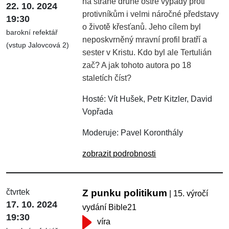
na straně druhé ostré výpady proti
22. 10. 2024
protivníkům i velmi náročné představy
19:30
o životě křesťanů. Jeho cílem byl
barokní refektář
neposkvrněný mravní profil bratří a
(vstup Jalovcová 2)
sester v Kristu. Kdo byl ale Tertulián
zač? A jak tohoto autora po 18
staletích číst?
Hosté: Vít Hušek, Petr Kitzler, David
Vopřada
Moderuje: Pavel Koronthály
zobrazit podrobnosti
čtvrtek
Z punku politikum
| 15. výročí
17. 10. 2024
vydání Bible21
19:30
víra