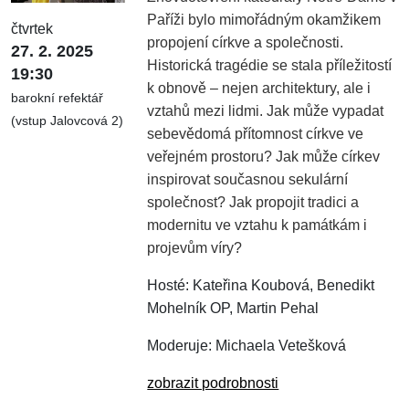
Paříži bylo mimořádným okamžikem
čtvrtek
propojení církve a společnosti.
27. 2. 2025
Historická tragédie se stala příležitostí
19:30
k obnově – nejen architektury, ale i
barokní refektář
vztahů mezi lidmi. Jak může vypadat
(vstup Jalovcová 2)
sebevědomá přítomnost církve ve
veřejném prostoru? Jak může církev
inspirovat současnou sekulární
společnost? Jak propojit tradici a
modernitu ve vztahu k památkám i
projevům víry?
Hosté: Kateřina Koubová, Benedikt
Mohelník OP, Martin Pehal
Moderuje: Michaela Vetešková
zobrazit podrobnosti