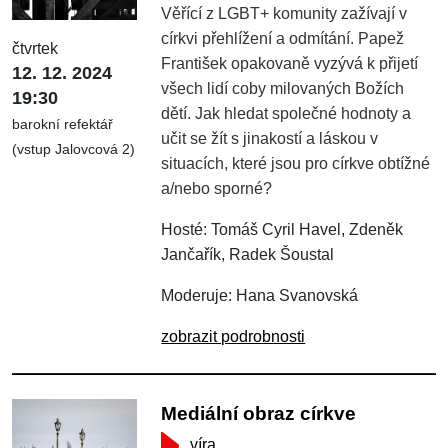
Věřící z LGBT+ komunity zažívají v
církvi přehlížení a odmítání. Papež
čtvrtek
František opakovaně vyzývá k přijetí
12. 12. 2024
všech lidí coby milovaných Božích
19:30
dětí. Jak hledat společné hodnoty a
barokní refektář
učit se žít s jinakostí a láskou v
(vstup Jalovcová 2)
situacích, které jsou pro církve obtížné
a/nebo sporné?
Hosté: Tomáš Cyril Havel, Zdeněk
Jančařík, Radek Šoustal
Moderuje: Hana Svanovská
zobrazit podrobnosti
Mediální obraz církve
víra