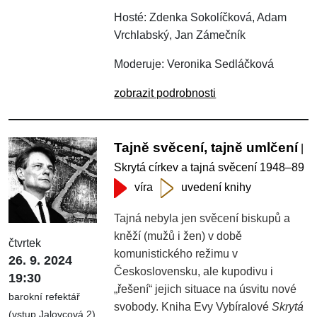
Hosté: Zdenka Sokolíčková, Adam
Vrchlabský, Jan Zámečník
Moderuje: Veronika Sedláčková
zobrazit podrobnosti
Tajně svěcení, tajně umlčení
|
Skrytá církev a tajná svěcení 1948–89
víra
uvedení knihy
Tajná nebyla jen svěcení biskupů a
kněží (mužů i žen) v době
čtvrtek
komunistického režimu v
26. 9. 2024
Československu, ale kupodivu i
19:30
„řešení“ jejich situace na úsvitu nové
barokní refektář
svobody. Kniha Evy Vybíralové
Skrytá
(vstup Jalovcová 2)