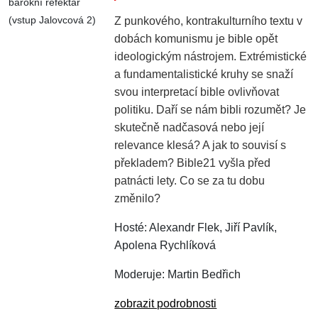
barokní refektář
(vstup Jalovcová 2)
Z punkového, kontrakulturního textu v
dobách komunismu je bible opět
ideologickým nástrojem. Extrémistické
a fundamentalistické kruhy se snaží
svou interpretací bible ovlivňovat
politiku. Daří se nám bibli rozumět? Je
skutečně nadčasová nebo její
relevance klesá? A jak to souvisí s
překladem? Bible21 vyšla před
patnácti lety. Co se za tu dobu
změnilo?
Hosté: Alexandr Flek, Jiří Pavlík,
Apolena Rychlíková
Moderuje: Martin Bedřich
zobrazit podrobnosti