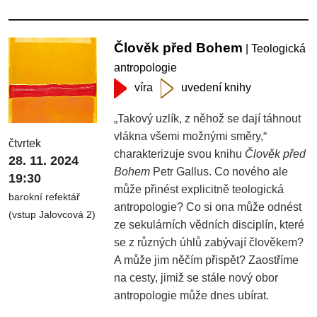
Člověk před Bohem
| Teologická
antropologie
víra
uvedení knihy
„Takový uzlík, z něhož se dají táhnout
vlákna všemi možnými směry,“
čtvrtek
charakterizuje svou knihu
Člověk před
28. 11. 2024
Bohem
Petr Gallus. Co nového ale
19:30
může přinést explicitně teologická
barokní refektář
antropologie? Co si ona může odnést
(vstup Jalovcová 2)
ze sekulárních vědních disciplín, které
se z různých úhlů zabývají člověkem?
A může jim něčím přispět? Zaostříme
na cesty, jimiž se stále nový obor
antropologie může dnes ubírat.