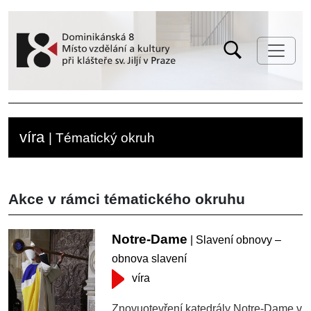
víra
| Tématický okruh
Akce v rámci tématického okruhu
Notre-Dame
| Slavení obnovy –
obnova slavení
víra
Znovuotevření katedrály Notre-Dame v