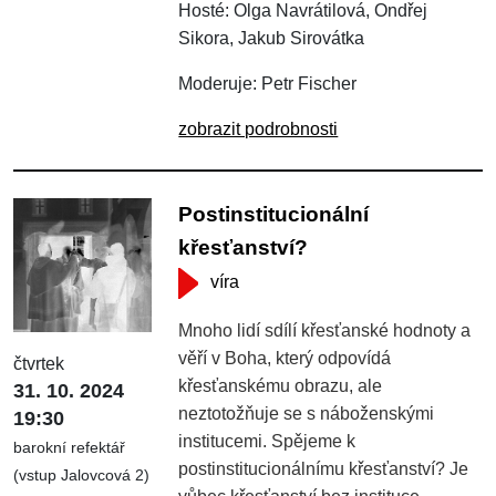
Hosté: Olga Navrátilová, Ondřej
Sikora, Jakub Sirovátka
Moderuje: Petr Fischer
zobrazit podrobnosti
Postinstitucionální
křesťanství?
víra
Mnoho lidí sdílí křesťanské hodnoty a
věří v Boha, který odpovídá
čtvrtek
křesťanskému obrazu, ale
31. 10. 2024
neztotožňuje se s náboženskými
19:30
institucemi. Spějeme k
barokní refektář
postinstitucionálnímu křesťanství? Je
(vstup Jalovcová 2)