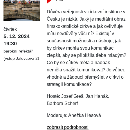
Důvěra veřejnosti v církevní instituce v
Česku je nízká. Jaký je mediální obraz
římskokatolické církve a jak ovlivňuje
čtvrtek
míru ne/důvěry vůči ní? Existují v
5. 12. 2024
současnosti možnosti a nástroje, jak
19:30
by církev mohla svou komunikaci
barokní refektář
zlepšit, aby se přiblížila třeba mladým?
(vstup Jalovcová 2)
Co by se církev měla a naopak
neměla snažit komunikovat? Je vůbec
vhodné a žádoucí přemýšlet v církvi o
strategii komunikace?
Hosté: Josef Greš, Jan Hanák,
Barbora Scherf
Moderuje: Anežka Hesová
zobrazit podrobnosti