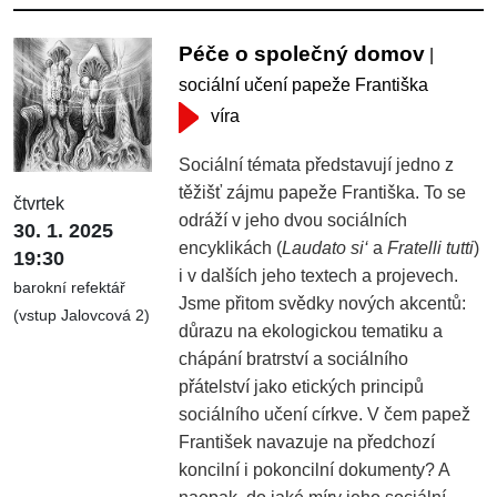
Péče o společný domov
|
sociální učení papeže Františka
víra
Sociální témata představují jedno z
těžišť zájmu papeže Františka. To se
čtvrtek
odráží v jeho dvou sociálních
30. 1. 2025
encyklikách (
Laudato si‘
a
Fratelli tutti
)
19:30
i v dalších jeho textech a projevech.
barokní refektář
Jsme přitom svědky nových akcentů:
(vstup Jalovcová 2)
důrazu na ekologickou tematiku a
chápání bratrství a sociálního
přátelství jako etických principů
sociálního učení církve. V čem papež
František navazuje na předchozí
koncilní i pokoncilní dokumenty? A