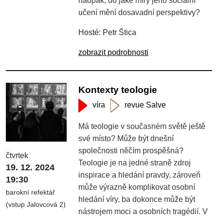
naopak, do jaké míry jeho sociální
učení mění dosavadní perspektivy?
Hosté: Petr Štica
zobrazit podrobnosti
Kontexty teologie
víra
revue Salve
Má teologie v současném světě ještě
své místo? Může být dnešní
společnosti něčím prospěšná?
čtvrtek
Teologie je na jedné straně zdroj
19. 12. 2024
inspirace a hledání pravdy, zároveň
19:30
může výrazně komplikovat osobní
barokní refektář
hledání víry, ba dokonce může být
(vstup Jalovcová 2)
nástrojem moci a osobních tragédií. V