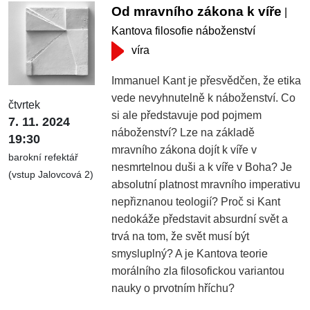
Od mravního zákona k víře
|
Kantova filosofie náboženství
víra
Immanuel Kant je přesvědčen, že etika
vede nevyhnutelně k náboženství. Co
čtvrtek
si ale představuje pod pojmem
7. 11. 2024
náboženství? Lze na základě
19:30
mravního zákona dojít k víře v
barokní refektář
nesmrtelnou duši a k víře v Boha? Je
(vstup Jalovcová 2)
absolutní platnost mravního imperativu
nepřiznanou teologií? Proč si Kant
nedokáže představit absurdní svět a
trvá na tom, že svět musí být
smysluplný? A je Kantova teorie
morálního zla filosofickou variantou
nauky o prvotním hříchu?