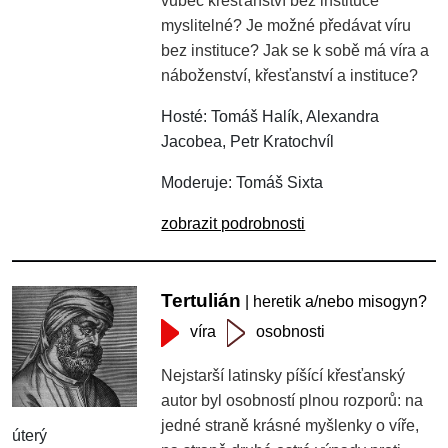
vůbec křesťanství bez instituce
myslitelné? Je možné předávat víru
bez instituce? Jak se k sobě má víra a
náboženství, křesťanství a instituce?
Hosté: Tomáš Halík, Alexandra
Jacobea, Petr Kratochvíl
Moderuje: Tomáš Sixta
zobrazit podrobnosti
Tertulián
| heretik a/nebo misogyn?
víra
osobnosti
Nejstarší latinsky píšící křesťanský
autor byl osobností plnou rozporů: na
jedné straně krásné myšlenky o víře,
úterý