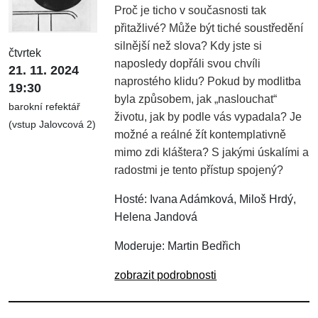
Proč je ticho v současnosti tak
přitažlivé? Může být tiché soustředění
silnější než slova? Kdy jste si
čtvrtek
naposledy dopřáli svou chvíli
21. 11. 2024
naprostého klidu? Pokud by modlitba
19:30
byla způsobem, jak „naslouchat“
barokní refektář
životu, jak by podle vás vypadala? Je
(vstup Jalovcová 2)
možné a reálné žít kontemplativně
mimo zdi kláštera? S jakými úskalími a
radostmi je tento přístup spojený?
Hosté: Ivana Adámková, Miloš Hrdý,
Helena Jandová
Moderuje: Martin Bedřich
zobrazit podrobnosti