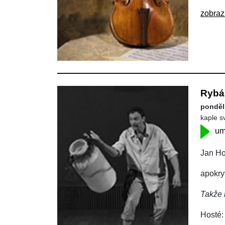
zobraz
Rybá
pondělí
kaple s
um
Jan Ho
apokry
Takže 
Hosté: