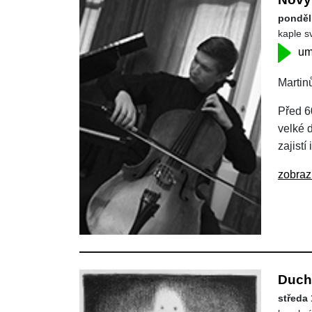
pondělí
kaple s
um
Martin
Před 6
velké 
zajistí
zobraz
Ducho
středa 