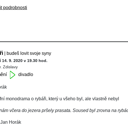
it podrobnosti
ři
| budeš lovit svoje syny
 14. 9. 2020 v 19.30 hod.
v. Zdislavy
ění
divadlo
rák
fní monodrama o rybáři, který u všeho byl, ale vlastně nebyl
nám včera do jezera pršely prasata. Soused byl zrovna na rybách
 Jan Horák