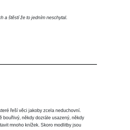
 a štěstí že to jedním neschytal.
teré řeší věci jakoby zcela neduchovní.
ě bouřlivý, někdy dozrále usazený, někdy
tavit mnoho knížek. Skoro modlitby jsou