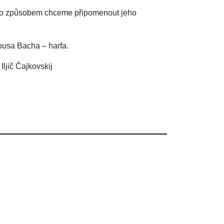
tímto způsobem chceme připomenout jeho
usa Bacha – harfa.
ljič Čajkovskij