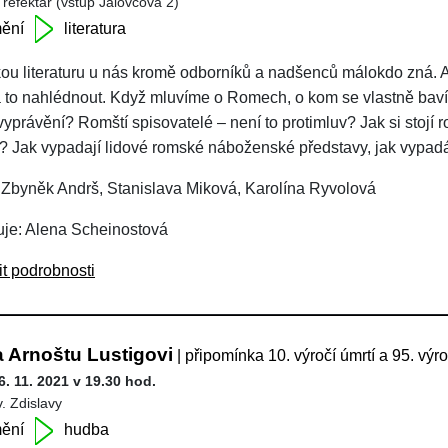
 refektář (vstup Jalovcová 2)
ění
literatura
u literaturu u nás kromě odborníků a nadšenců málokdo zná. A p
za to nahlédnout. Když mluvíme o Romech, o kom se vlastně bav
vyprávění? Romští spisovatelé – není to protimluv? Jak si stojí r
? Jak vypadají lidové romské náboženské představy, jak vypadá
 Zbyněk Andrš, Stanislava Miková, Karolína Ryvolová
je: Alena Scheinostová
it podrobnosti
 Arnoštu Lustigovi
| připomínka 10. výročí úmrtí a 95. výr
6. 11. 2021 v 19.30 hod.
v. Zdislavy
ění
hudba