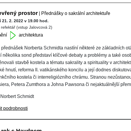
evřený prostor
| Přednášky o sakrální architektuře
 21. 2. 2022 v 19.00 hod.
 refektář (vstup Jalovcová 2)
ění
architektura
 přednášek Norberta Schmidta nastíní některé ze základních otá
 několika sond představí klíčové debaty a problémy a také osobno
ěnovali stavbě kostela a tématu sakrality a spirituality v archi
cké hnutí, reforma II. vatikánského koncilu a její dodnes diskut
unkčního kostela či interreligiózního chrámu. Stranou nezůstan
iera, Petera Zumthora a Johna Pawsona či nejaktuálnější přemý
 Norbert Schmidt
it podrobnosti
 rok s Haydnem