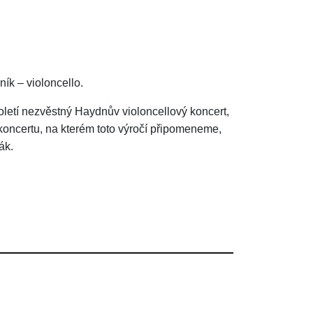
k – violoncello.
letí nezvěstný Haydnův violoncellový koncert,
koncertu, na kterém toto výročí připomeneme,
ák.