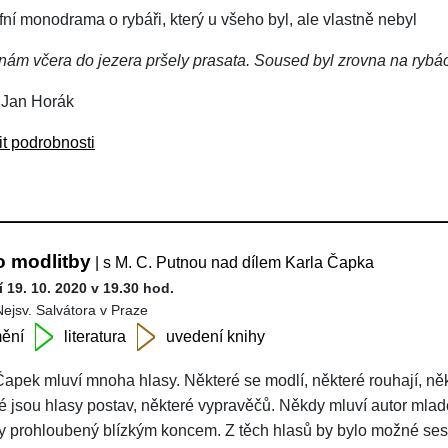
fní monodrama o rybáři, který u všeho byl, ale vlastně nebyl
nám včera do jezera pršely prasata. Soused byl zrovna na rybách
 Jan Horák
it podrobnosti
o modlitby
| s M. C. Putnou nad dílem Karla Čapka
 19. 10. 2020 v 19.30 hod.
Nejsv. Salvátora v Praze
ění
literatura
uvedení knihy
Čapek mluví mnoha hlasy. Některé se modlí, některé rouhají, něk
é jsou hlasy postav, některé vypravěčů. Někdy mluví autor mlad
ky prohloubený blízkým koncem. Z těch hlasů by bylo možné ses