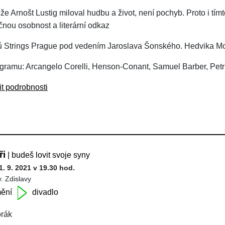
 že Arnošt Lustig miloval hudbu a život, není pochyb. Proto i 
čnou osobnost a literární odkaz
ů Strings Prague pod vedením Jaroslava Šonského. Hedvika Mo
gramu: Arcangelo Corelli, Henson-Conant, Samuel Barber, Petr I
it podrobnosti
ři
| budeš lovit svoje syny
1. 9. 2021 v 19.30 hod.
v. Zdislavy
ění
divadlo
rák