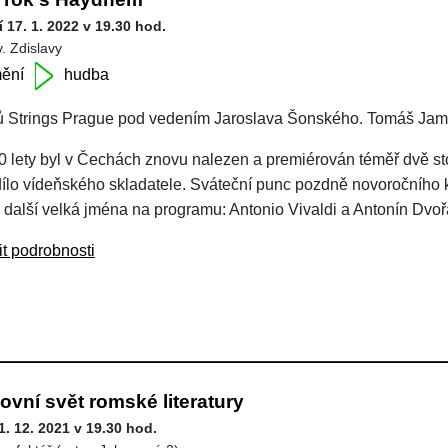
 17. 1. 2022 v 19.30 hod.
v. Zdislavy
ění
hudba
ů Strings Prague pod vedením Jaroslava Šonského. Tomáš Jamní
0 lety byl v Čechách znovu nalezen a premiérován téměř dvě sto
dílo vídeňského skladatele. Sváteční punc pozdně novoročního 
 i další velká jména na programu: Antonio Vivaldi a Antonín Dvoř
it podrobnosti
vní svět romské literatury
1. 12. 2021 v 19.30 hod.