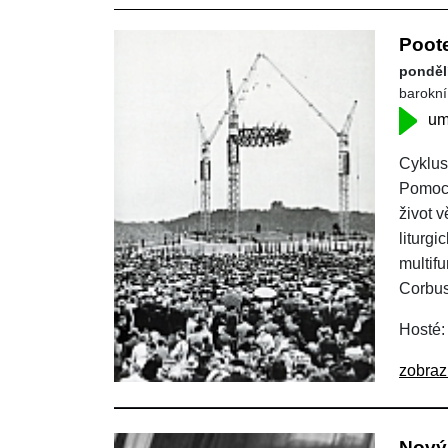
Poot
pondělí
barokní
um
Cyklus
Pomocí
život v
liturgi
multif
Corbus
Hosté:
zobraz
Nový