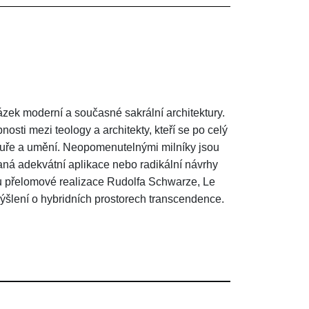
zek moderní a současné sakrální architektury.
sti mezi teology a architekty, kteří se po celý
tektuře a umění. Neopomenutelnými milníky jsou
ovaná adekvátní aplikace nebo radikální návrhy
ou přelomové realizace Rudolfa Schwarze, Le
šlení o hybridních prostorech transcendence.