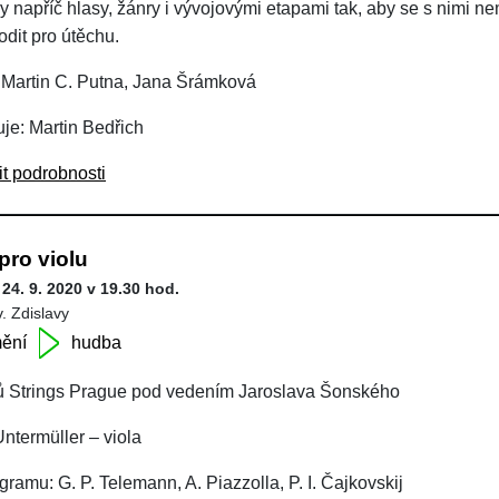
 napříč hlasy, žánry i vývojovými etapami tak, aby se s nimi nem
odit pro útěchu.
 Martin C. Putna, Jana Šrámková
je: Martin Bedřich
it podrobnosti
pro violu
 24. 9. 2020 v 19.30 hod.
v. Zdislavy
ění
hudba
ů Strings Prague pod vedením Jaroslava Šonského
Untermüller – viola
ramu: G. P. Telemann, A. Piazzolla, P. I. Čajkovskij