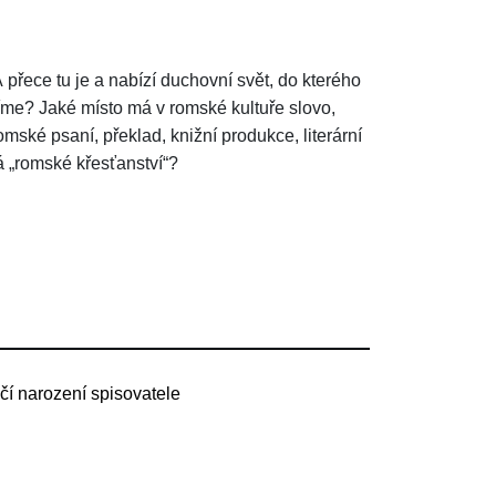
řece tu je a nabízí duchovní svět, do kterého
íme? Jaké místo má v romské kultuře slovo,
omské psaní, překlad, knižní produkce, literární
 „romské křesťanství“?
očí narození spisovatele