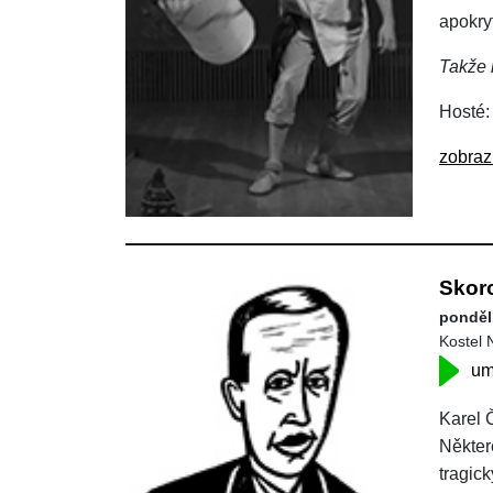
apokry
Takže 
Hosté:
zobraz
Skor
pondělí
Kostel 
um
Karel 
Někter
tragic