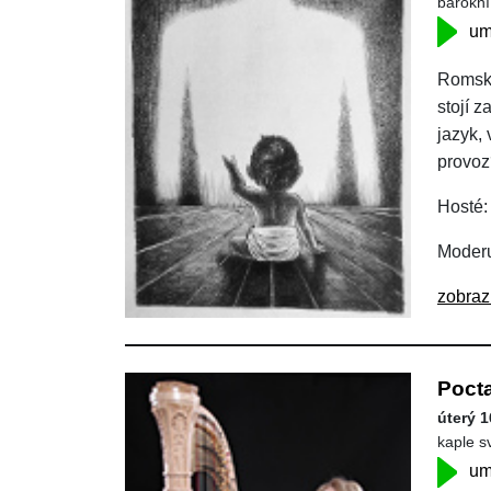
barokní
um
Romsko
stojí 
jazyk, 
provoz
Hosté:
Moderu
zobraz
Pocta
úterý 1
kaple s
um