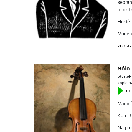
sebrány
nim ch
Hosté:
Moderu
zobraz
Sólo 
čtvrtek
kaple s
um
Martin
Karel 
Na prog