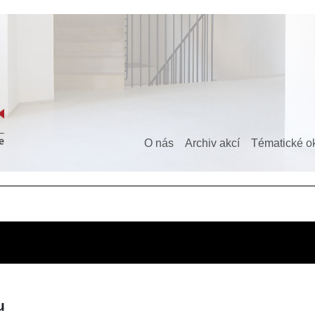
O nás
Archiv akcí
Tématické o
u