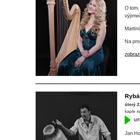
O tom,
výjime
Martin
Na pro
zobraz
Rybá
úterý 2
kaple s
um
Jan Ho