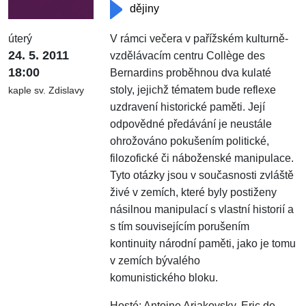
dějiny
úterý
V rámci večera v pařížském kulturně-
24. 5. 2011
vzdělávacím centru Collège des
18:00
Bernardins proběhnou dva kulaté
stoly, jejichž tématem bude reflexe
kaple sv. Zdislavy
uzdravení historické paměti. Její
odpovědné předávání je neustále
ohrožováno pokušením politické,
filozofické či náboženské manipulace.
Tyto otázky jsou v současnosti zvláště
živé v zemích, které byly postiženy
násilnou manipulací s vlastní historií a
s tím souvisejícím porušením
kontinuity národní paměti, jako je tomu
v zemích bývalého
komunistického blo­ku.
Hosté: Antoine Arjakovsky, Eric de