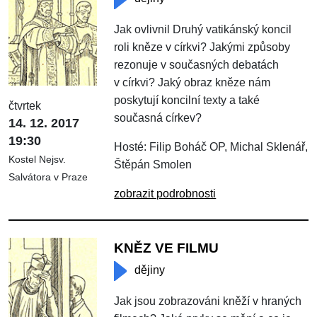
Jak ovlivnil Druhý vatikánský koncil
roli kněze v církvi? Jakými způsoby
rezonuje v současných debatách
v církvi? Jaký obraz kněze nám
poskytují koncilní texty a také
čtvrtek
současná církev?
14. 12. 2017
19:30
Hosté: Filip Boháč OP, Michal Sklenář,
Kostel Nejsv.
Štěpán Smolen
Salvátora v Praze
zobrazit podrobnosti
KNĚZ VE FILMU
dějiny
Jak jsou zobrazováni kněží v hraných