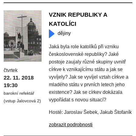
VZNIK REPUBLIKY A
KATOLÍCI
dějiny
Jaká byla role katolíků při vzniku
československé republiky? Jaké
postoje zaujaly různé skupiny uvnitř
církve k vznikajícímu státu a jak se
čtvrtek
vyvíjely? Jak se vyvíjel vztah církve a
22. 11. 2018
mladého státu v prvních letech jeho
19:30
existence? Jak se církev dokázala
barokní refektář
vypořádat s novou situací?
(vstup Jalovcová 2)
Hosté: Jaroslav Šebek, Jakub Štofaník
zobrazit podrobnosti