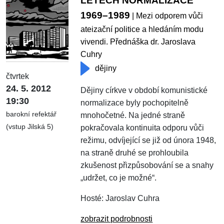
LETECH NORMALIZACE
1969–1989
| Mezi odporem vůči
ateizační politice a hledáním modu
vivendi. Přednáška dr. Jaroslava
Cuhry
dějiny
čtvrtek
24. 5. 2012
Dějiny církve v období komunistické
19:30
normalizace byly pochopitelně
barokní refektář
mnohočetné. Na jedné straně
(vstup Jilská 5)
pokračovala kontinuita odporu vůči
režimu, odvíjející se již od února 1948,
na straně druhé se prohloubila
zkušenost přizpůsobování se a snahy
„udržet, co je možné“.
Hosté: Jaroslav Cuhra
zobrazit podrobnosti