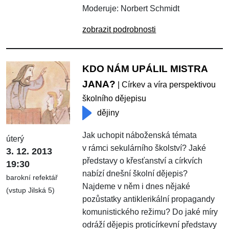
Moderuje: Norbert Schmidt
zobrazit podrobnosti
KDO NÁM UPÁLIL MISTRA
JANA?
| Církev a víra perspektivou
školního dějepisu
dějiny
Jak uchopit náboženská témata
úterý
v rámci sekulárního školství? Jaké
3. 12. 2013
představy o křesťanství a církvích
19:30
nabízí dnešní školní dějepis?
barokní refektář
Najdeme v něm i dnes nějaké
(vstup Jilská 5)
pozůstatky antiklerikální propagandy
komunistického režimu? Do jaké míry
odráží dějepis proticírkevní představy