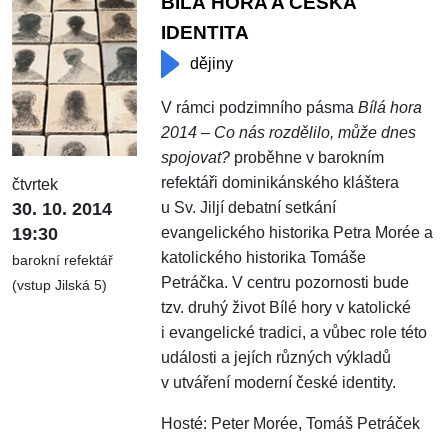
BÍLÁ HORA A ČESKÁ
IDENTITA
dějiny
V rámci podzimního pásma
Bílá hora
2014 – Co nás rozdělilo, může dnes
spojovat?
proběhne v barokním
refektáři dominikánského kláštera
čtvrtek
u Sv. Jiljí debatní setkání
30. 10. 2014
evangelického historika Petra Morée a
19:30
katolického historika Tomáše
barokní refektář
Petráčka. V centru pozornosti bude
(vstup Jilská 5)
tzv. druhý život Bílé hory v katolické
i evangelické tradici, a vůbec role této
události a jejích různých výkladů
v utváření moderní české identity.
Hosté: Peter Morée, Tomáš Petráček