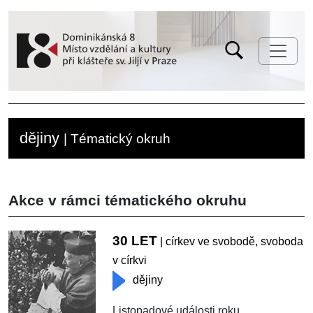
dějiny
| Tématický okruh
Akce v rámci tématického okruhu
30 LET
| církev ve svobodě, svoboda
v církvi
dějiny
Listopadové události roku