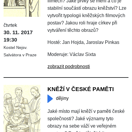
filmech? Jaké prvky se mění a co je
stabilní součástí obrazu kněžství? Lze
vytvořit typologii kněžských filmových
postav? Jakou roli hraje církev při
čtvrtek
vytváření těchto obrazů?
30. 11. 2017
19:30
Hosté: Jan Hojda, Jaroslav Pinkas
Kostel Nejsv.
Moderuje: Václav Sixta
Salvátora v Praze
zobrazit podrobnosti
KNĚŽÍ V ČESKÉ PAMĚTI
dějiny
Jaké místo mají kněží v paměti české
společnosti? Jaké významy tyto
obrazy na sebe váží ve veřejném