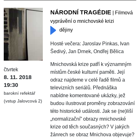
NÁRODNÍ TRAGÉDIE
| Filmová
vyprávění o mnichovské krizi
dějiny
Hosté večera: Jaroslav Pinkas, Ivan
Šedivý, Jan Drnek, Ondřej Bělica
Mnichovská krize patří k významným
čtvrtek
místům české kulturní paměti. Její
8. 11. 2018
odraz najdeme v celé řadě filmů a
19:30
televizních seriálů. Přednáška
barokní refektář
nabídne komentované ukázky, jež
(vstup Jalovcová 2)
budou ilustrovat proměny zobrazování
této historické události. Jak se (ne)liší
„normalizační” obrazy mnichovské
krize od těch současných? V jakých
žánrech se obraz Mnichova objevuje?