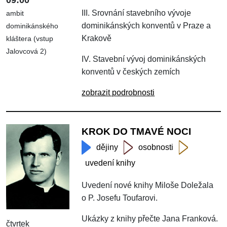
09:00
III. Srovnání stavebního vývoje
ambit
dominikánských konventů v Praze a
dominikánského
Krakově
kláštera (vstup
Jalovcová 2)
IV. Stavební vývoj dominikánských
konventů v českých zemích
zobrazit podrobnosti
KROK DO TMAVÉ NOCI
dějiny
osobnosti
uvedení knihy
Uvedení nové knihy Miloše Doležala
o P. Josefu Toufarovi.
Ukázky z knihy přečte Jana Franková.
čtvrtek