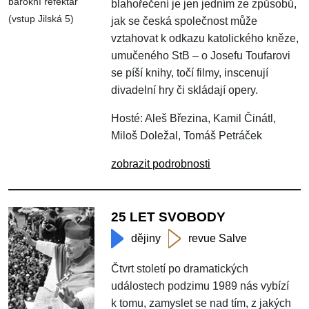
barokní refektář
blahořečení je jen jedním ze způsobů,
(vstup Jilská 5)
jak se česká společnost může
vztahovat k odkazu katolického kněze,
umučeného StB – o Josefu Toufarovi
se píší knihy, točí filmy, inscenují
divadelní hry či skládají opery.
Hosté: Aleš Březina, Kamil Činátl,
Miloš Doležal, Tomáš Petráček
zobrazit podrobnosti
25 LET SVOBODY
dějiny
revue Salve
Čtvrt století po dramatických
událostech podzimu 1989 nás vybízí
k tomu, zamyslet se nad tím, z jakých