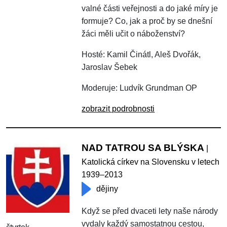
valné části veřejnosti a do jaké míry je
formuje? Co, jak a proč by se dnešní
žáci měli učit o náboženství?
Hosté: Kamil Činátl, Aleš Dvořák,
Jaroslav Šebek
Moderuje: Ludvík Grundman OP
zobrazit podrobnosti
NAD TATROU SA BLÝSKA
|
Katolická církev na Slovensku v letech
1939–2013
dějiny
Když se před dvaceti lety naše národy
vydaly každý samostatnou cestou,