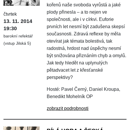
kořenů naše svoboda vyrůstá a jaké
plody přinesla – a to nejen ve
čtvrtek
společnosti, ale i v církvi. Euforie
13. 11. 2014
prvních let nesmí být zadušena skepsí
19:30
současnosti. Zdravá reflexe by měla
barokní refektář
otevírat jak témata bolestivá, tak
(vstup Jilská 5)
radostná, hrdost nad úspěchy nesmí
být snižována přiznáním chyb a omylů.
Jak tedy hledět na uplynulých
pětadvacet let z křesťanské
perspektivy?
Hosté: Pavel Černý, Daniel Kroupa,
Benedikt Mohelník OP
zobrazit podrobnosti