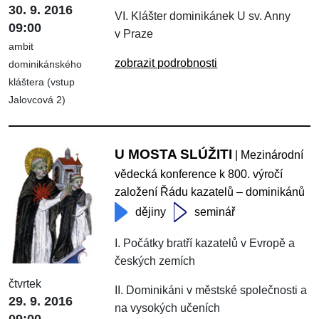
30. 9. 2016
VI. Klášter dominikánek U sv. Anny
09:00
v Praze
ambit
zobrazit podrobnosti
dominikánského
kláštera (vstup
Jalovcová 2)
U MOSTA SLÚŽITI
| Mezinárodní
vědecká konference k 800. výročí
založení Řádu kazatelů – dominikánů
dějiny
seminář
I. Počátky bratří kazatelů v Evropě a
českých zemích
čtvrtek
II. Dominikáni v městské společnosti a
29. 9. 2016
na vysokých učeních