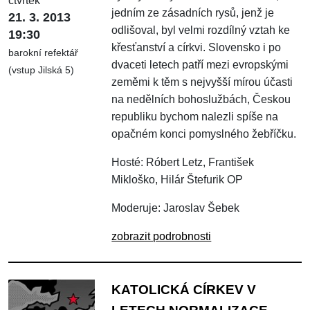
čtvrtek
jedním ze zásadních rysů, jenž je
21. 3. 2013
odlišoval, byl velmi rozdílný vztah ke
19:30
křesťanství a církvi. Slovensko i po
barokní refektář
dvaceti letech patří mezi evropskými
(vstup Jilská 5)
zeměmi k těm s nejvyšší mírou účasti
na nedělních bohoslužbách, Českou
republiku bychom nalezli spíše na
opačném konci pomyslného žebříčku.
Hosté: Róbert Letz, František
Mikloško, Hilár Štefurik OP
Moderuje: Jaroslav Šebek
zobrazit podrobnosti
KATOLICKÁ CÍRKEV V