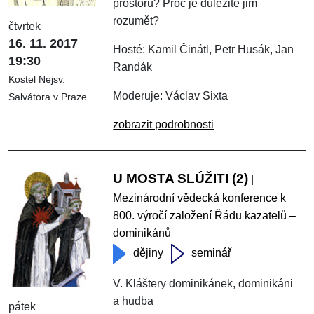
prostoru? Proč je důležité jim
rozumět?
čtvrtek
16. 11. 2017
Hosté: Kamil Činátl, Petr Husák, Jan
19:30
Randák
Kostel Nejsv.
Moderuje: Václav Sixta
Salvátora v Praze
zobrazit podrobnosti
U MOSTA SLÚŽITI (2)
|
Mezinárodní vědecká konference k
800. výročí založení Řádu kazatelů –
dominikánů
dějiny
seminář
V. Kláštery dominikánek, dominikáni
a hudba
pátek