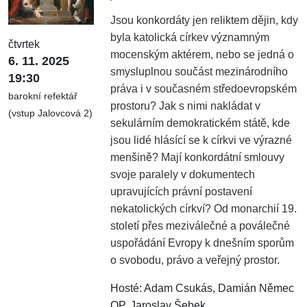
Jsou konkordáty jen reliktem dějin, kdy
byla katolická církev významným
čtvrtek
mocenským aktérem, nebo se jedná o
6. 11. 2025
smysluplnou součást mezinárodního
19:30
práva i v současném středoevropském
barokní refektář
prostoru? Jak s nimi nakládat v
(vstup Jalovcová 2)
sekulárním demokratickém státě, kde
jsou lidé hlásící se k církvi ve výrazné
menšině? Mají konkordátní smlouvy
svoje paralely v dokumentech
upravujících právní postavení
nekatolických církví? Od monarchií 19.
století přes meziválečné a poválečné
uspořádání Evropy k dnešním sporům
o svobodu, právo a veřejný prostor.
Hosté: Adam Csukás, Damián Němec
OP, Jaroslav Šebek