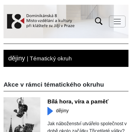
dějiny
| Tématický okruh
Akce v rámci tématického okruhu
Bílá hora, víra a paměť
dějiny
Jak náboženství utvářelo společnost v
době okolo začátku Třicetileté války?