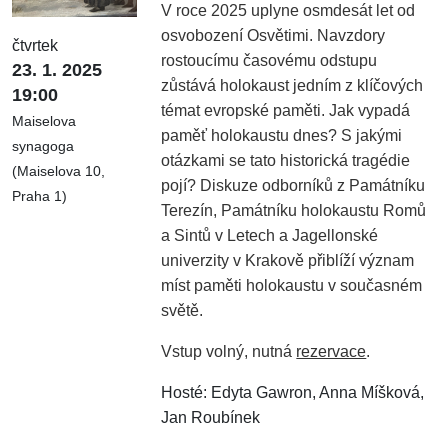
V roce 2025 uplyne osmdesát let od
osvobození Osvětimi. Navzdory
čtvrtek
rostoucímu časovému odstupu
23. 1. 2025
zůstává holokaust jedním z klíčových
19:00
témat evropské paměti. Jak vypadá
Maiselova
paměť holokaustu dnes? S jakými
synagoga
otázkami se tato historická tragédie
(Maiselova 10,
pojí? Diskuze odborníků z Památníku
Praha 1)
Terezín, Památníku holokaustu Romů
a Sintů v Letech a Jagellonské
univerzity v Krakově přiblíží význam
míst paměti holokaustu v současném
světě.
Vstup volný, nutná
rezervace
.
Hosté: Edyta Gawron, Anna Míšková,
Jan Roubínek