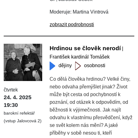
Moderuje: Martina Vintrová
zobrazit podrobnosti
Hrdinou se člověk nerodí
|
František kardinál Tomášek
dějiny
osobnosti
Co dělá člověka hrdinou? Velké činy,
nebo odvaha přemýšlet jinak?
Život
čtvrtek
může být cesta od pochybností k
24. 4. 2025
poznání, od otázek k odpovědím, od
19:30
běžnosti k výjimečnosti. Jak najít
barokní refektář
odvahu k vlastnímu přesvědčení, když
(vstup Jalovcová 2)
se svět kolem nás mění? A jaké
příběhy v sobě nesou ti, kteří