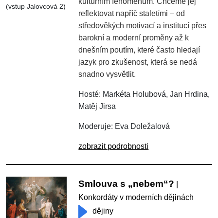
kulturním fenoménům. Chceme jej
(vstup Jalovcová 2)
reflektovat napříč staletími – od
středověkých motivací a institucí přes
barokní a moderní proměny až k
dnešním poutím, které často hledají
jazyk pro zkušenost, která se nedá
snadno vysvětlit.
Hosté: Markéta Holubová, Jan Hrdina,
Matěj Jirsa
Moderuje: Eva Doležalová
zobrazit podrobnosti
Smlouva s „nebem“?
|
Konkordáty v moderních dějinách
dějiny