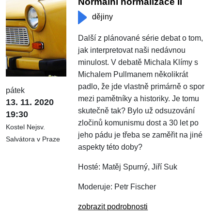
Normální normalizace II
dějiny
Další z plánované série debat o tom,
jak interpretovat naši nedávnou
minulost. V debatě Michala Klímy s
Michalem Pullmanem několikrát
padlo, že jde vlastně primárně o spor
pátek
mezi pamětníky a historiky. Je tomu
13. 11. 2020
skutečně tak? Bylo už odsuzování
19:30
zločinů komunismu dost a 30 let po
Kostel Nejsv.
jeho pádu je třeba se zaměřit na jiné
Salvátora v Praze
aspekty této doby?
Hosté: Matěj Spurný, Jiří Suk
Moderuje: Petr Fischer
zobrazit podrobnosti