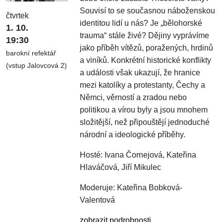
Souvisí to se současnou náboženskou
čtvrtek
identitou lidí u nás? Je „bělohorské
1. 10.
trauma“ stále živé? Dějiny vyprávíme
19:30
jako příběh vítězů, poražených, hrdinů
barokní refektář
a viníků. Konkrétní historické konflikty
(vstup Jalovcová 2)
a události však ukazují, že hranice
mezi katolíky a protestanty, Čechy a
Němci, věrností a zradou nebo
politikou a vírou byly a jsou mnohem
složitější, než připouštějí jednoduché
národní a ideologické příběhy.
Hosté: Ivana Čornejová, Kateřina
Hlaváčová, Jiří Mikulec
Moderuje: Kateřina Bobková-
Valentová
zobrazit podrobnosti