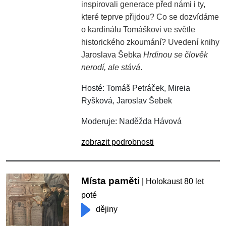
inspirovali generace před námi i ty,
které teprve přijdou? Co se dozvídáme
o kardinálu Tomáškovi ve světle
historického zkoumání? Uvedení knihy
Jaroslava Šebka
Hrdinou se člověk
nerodí, ale stává
.
Hosté: Tomáš Petráček, Mireia
Ryšková, Jaroslav Šebek
Moderuje: Naděžda Hávová
zobrazit podrobnosti
Místa paměti
| Holokaust 80 let
poté
dějiny