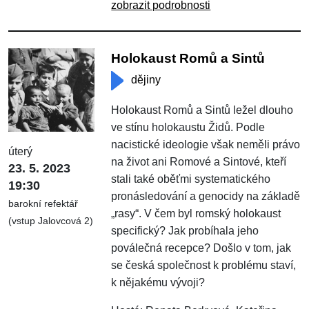
zobrazit podrobnosti
Holokaust Romů a Sintů
dějiny
Holokaust Romů a Sintů ležel dlouho
ve stínu holokaustu Židů. Podle
nacistické ideologie však neměli právo
úterý
na život ani Romové a Sintové, kteří
23. 5. 2023
stali také oběťmi systematického
19:30
pronásledování a genocidy na základě
barokní refektář
„rasy“. V čem byl romský holokaust
(vstup Jalovcová 2)
specifický? Jak probíhala jeho
poválečná recepce? Došlo v tom, jak
se česká společnost k problému staví,
k nějakému vývoji?