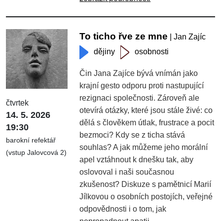
To ticho řve ze mne
| Jan Zajíc
dějiny
osobnosti
Čin Jana Zajíce bývá vnímán jako
krajní gesto odporu proti nastupující
rezignaci společnosti. Zároveň ale
čtvrtek
otevírá otázky, které jsou stále živé: co
14. 5. 2026
dělá s člověkem útlak, frustrace a pocit
19:30
bezmoci? Kdy se z ticha stává
barokní refektář
souhlas? A jak můžeme jeho morální
(vstup Jalovcová 2)
apel vztáhnout k dnešku tak, aby
oslovoval i naši současnou
zkušenost? Diskuze s pamětnicí Marií
Jílkovou o osobních postojích, veřejné
odpovědnosti i o tom, jak