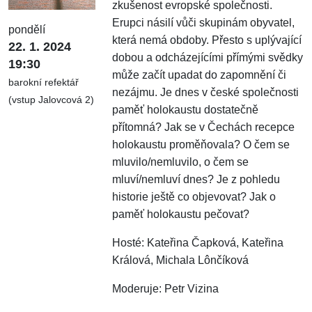
zkušenost evropské společnosti.
Erupci násilí vůči skupinám obyvatel,
pondělí
která nemá obdoby. Přesto s uplývající
22. 1. 2024
dobou a odcházejícími přímými svědky
19:30
může začít upadat do zapomnění či
barokní refektář
nezájmu. Je dnes v české společnosti
(vstup Jalovcová 2)
paměť holokaustu dostatečně
přítomná? Jak se v Čechách recepce
holokaustu proměňovala? O čem se
mluvilo/nemluvilo, o čem se
mluví/nemluví dnes? Je z pohledu
historie ještě co objevovat? Jak o
paměť holokaustu pečovat?
Hosté: Kateřina Čapková, Kateřina
Králová, Michala Lônčíková
Moderuje: Petr Vizina