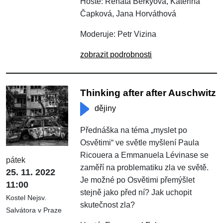
Hosté: Renata Berkyová, Kateřina
Čapková, Jana Horváthová
Moderuje: Petr Vizina
zobrazit podrobnosti
Thinking after after Auschwitz
dějiny
Přednáška na téma „myslet po
Osvětimi“ ve světle myšlení Paula
Ricouera a Emmanuela Lévinase se
pátek
zaměří na problematiku zla ve světě.
25. 11. 2022
Je možné po Osvětimi přemýšlet
11:00
stejně jako před ní? Jak uchopit
Kostel Nejsv.
skutečnost zla?
Salvátora v Praze