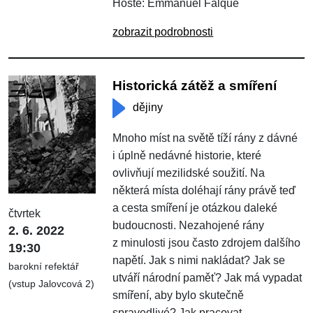
Hosté: Emmanuel Falque
zobrazit podrobnosti
Historická zátěž a smíření
dějiny
Mnoho míst na světě tíží rány z dávné
i úplně nedávné historie, které
ovlivňují mezilidské soužití. Na
některá místa doléhají rány právě teď
a cesta smíření je otázkou daleké
čtvrtek
budoucnosti. Nezahojené rány
2. 6. 2022
z minulosti jsou často zdrojem dalšího
19:30
napětí. Jak s nimi nakládat? Jak se
barokní refektář
utváří národní paměť? Jak má vypadat
(vstup Jalovcová 2)
smíření, aby bylo skutečně
spravedlivé? Jak pracovat