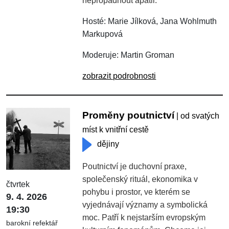
nepropadnout apatii.
Hosté: Marie Jílková, Jana Wohlmuth
Markupová
Moderuje: Martin Groman
zobrazit podrobnosti
Proměny poutnictví
| od svatých
míst k vnitřní cestě
dějiny
Poutnictví je duchovní praxe,
společenský rituál, ekonomika v
čtvrtek
pohybu i prostor, ve kterém se
9. 4. 2026
vyjednávají významy a symbolická
19:30
moc. Patří k nejstarším evropským
barokní refektář