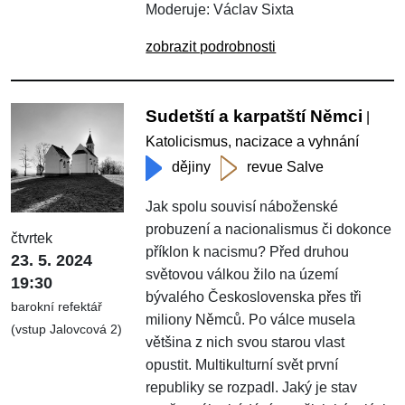
Moderuje: Václav Sixta
zobrazit podrobnosti
Sudetští a karpatští Němci
|
Katolicismus, nacizace a vyhnání
dějiny
revue Salve
Jak spolu souvisí náboženské
probuzení a nacionalismus či dokonce
čtvrtek
příklon k nacismu? Před druhou
23. 5. 2024
světovou válkou žilo na území
19:30
bývalého Československa přes tři
barokní refektář
miliony Němců. Po válce musela
(vstup Jalovcová 2)
většina z nich svou starou vlast
opustit. Multikulturní svět první
republiky se rozpadl. Jaký je stav