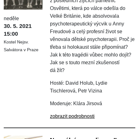
z posledních žijících pamětnic
Osvětimi, která po válce odešla do
Velké Británie, kde absolvovala
neděle
psychoterapeutický výcvik u Anny
30. 5. 2021
Freudové a celý profesní život se
15:00
věnovala dětské psychoterapii. Proč je
Kostel Nejsv.
třeba si holokaust stále připomínat?
Salvátora v Praze
Jak k této tragédii vůbec mohlo dojít?
Jak se s touto mezní zkušeností
dá žít?
Hosté: David Holub, Lydie
Tischlerová, Petr Vizina
Moderuje: Klára Jirsová
zobrazit podrobnosti